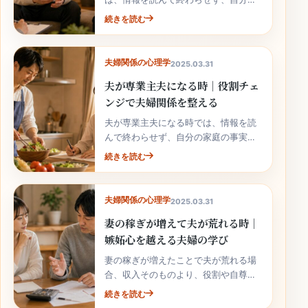
家庭の事実と次の行動へ落とし込むこ
続きを読む
とが大切です。
夫婦関係の心理学
2025.03.31
夫が専業主夫になる時｜役割チェ
ンジで夫婦関係を整える
夫が専業主夫になる時では、情報を読
んで終わらせず、自分の家庭の事実と
次の行動へ落とし込むことが大切で
続きを読む
す。
夫婦関係の心理学
2025.03.31
妻の稼ぎが増えて夫が荒れる時｜
嫉妬心を越える夫婦の学び
妻の稼ぎが増えたことで夫が荒れる場
合、収入そのものより、役割や自尊心
の揺れが関係していることがありま
続きを読む
す。責めずに整理しましょう。