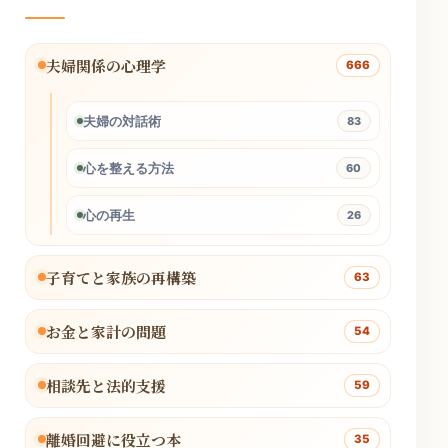
夫婦関係の心理学
666
夫婦の対話術
83
心を整える方法
60
心の再生
26
子育てと家族の再構築
63
お金と家計の問題
54
相談先と法的支援
59
離婚回避に役立つ本
35