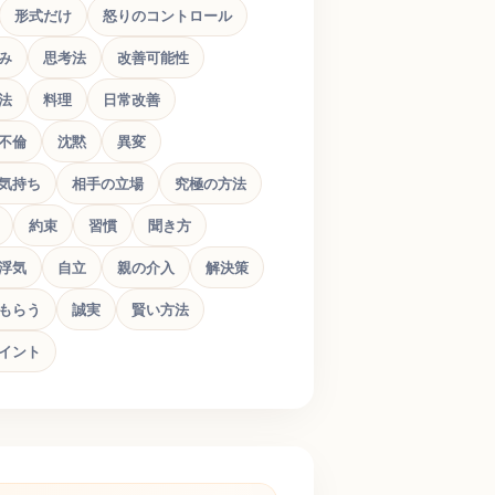
形式だけ
怒りのコントロール
み
思考法
改善可能性
法
料理
日常改善
不倫
沈黙
異変
気持ち
相手の立場
究極の方法
約束
習慣
聞き方
浮気
自立
親の介入
解決策
もらう
誠実
賢い方法
イント