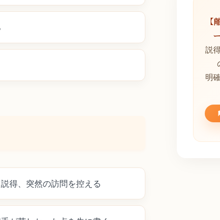
【
る
説
明
た説得、突然の訪問を控える