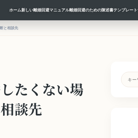
ホーム
新しい離婚回避マニュアル
離婚回避のための陳述書テンプレート
断と相談先
検
婚したくない場
索
キ
ー
と相談先
ワ
ー
ド