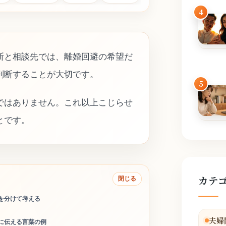
4
断と相談先では、離婚回避の希望だ
判断することが大切です。
5
ではありません。これ以上こじらせ
とです。
カテ
閉じる
を分けて考える
夫婦
に伝える言葉の例