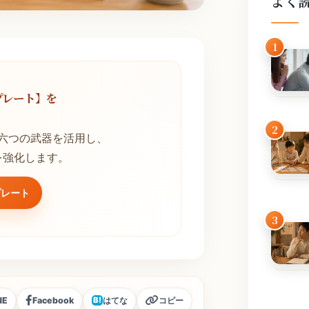
よく
1
プレート】を
！
2
六つの武器を活用し、
を強化します。
プレート
3
NE
Facebook
はてな
コピー
B!