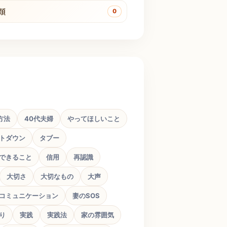
類
0
方法
40代夫婦
やってほしいこと
トダウン
タブー
できること
信用
再認識
大切さ
大切なもの
大声
コミュニケーション
妻のSOS
り
実践
実践法
家の雰囲気