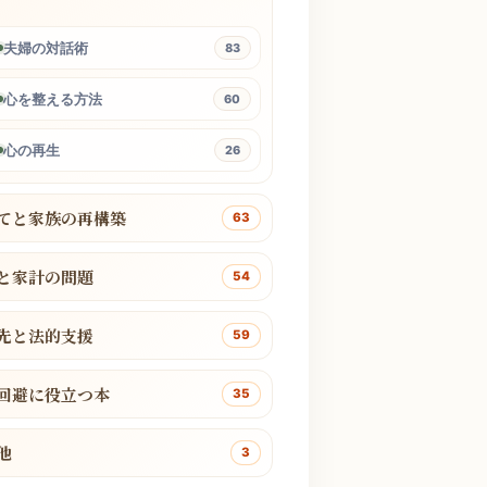
夫婦の対話術
83
心を整える方法
60
心の再生
26
てと家族の再構築
63
と家計の問題
54
先と法的支援
59
回避に役立つ本
35
他
3