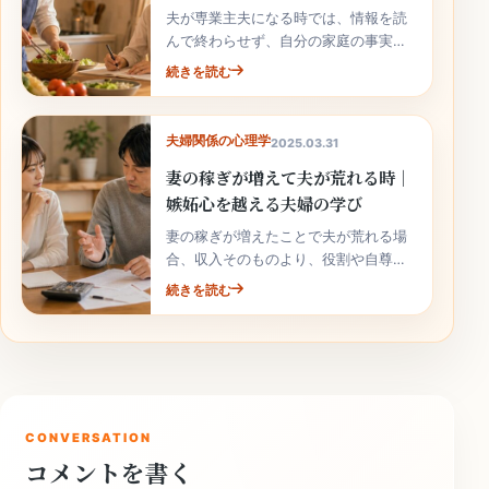
夫が専業主夫になる時では、情報を読
んで終わらせず、自分の家庭の事実と
次の行動へ落とし込むことが大切で
続きを読む
す。
夫婦関係の心理学
2025.03.31
妻の稼ぎが増えて夫が荒れる時｜
嫉妬心を越える夫婦の学び
妻の稼ぎが増えたことで夫が荒れる場
合、収入そのものより、役割や自尊心
の揺れが関係していることがありま
続きを読む
す。責めずに整理しましょう。
CONVERSATION
コメントを書く