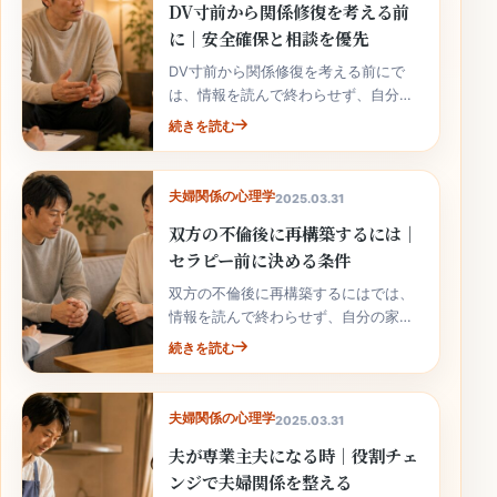
DV寸前から関係修復を考える前
に｜安全確保と相談を優先
DV寸前から関係修復を考える前にで
は、情報を読んで終わらせず、自分の
家庭の事実と次の行動へ落とし込むこ
続きを読む
とが大切です。
夫婦関係の心理学
2025.03.31
双方の不倫後に再構築するには｜
セラピー前に決める条件
双方の不倫後に再構築するにはでは、
情報を読んで終わらせず、自分の家庭
の事実と次の行動へ落とし込むことが
続きを読む
大切です。
夫婦関係の心理学
2025.03.31
夫が専業主夫になる時｜役割チェ
ンジで夫婦関係を整える