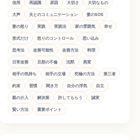
信用
再認識
原因
大切さ
大切なもの
大声
夫とのコミュニケーション
妻のSOS
妻の怒り
実践
実践法
家の雰囲気
幸せ
形式だけ
怒りのコントロール
思い込み
思考法
改善可能性
改善方法
料理
日常改善
旦那の不倫
沈黙
異変
相手の気持ち
相手の立場
究極の方法
第三者
約束
習慣
聞き方
自分の浮気
自立
親の介入
解決策
許してもらう
誠実
賢い方法
重要ポイント