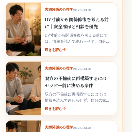
夫婦関係の心理学
2025.03.31
DV寸前から関係修復を考える前
に｜安全確保と相談を優先
DV寸前から関係修復を考える前にで
は、情報を読んで終わらせず、自分の
家庭の事実と次の行動へ落とし込むこ
続きを読む
とが大切です。
夫婦関係の心理学
2025.03.31
双方の不倫後に再構築するには｜
セラピー前に決める条件
双方の不倫後に再構築するにはでは、
情報を読んで終わらせず、自分の家庭
の事実と次の行動へ落とし込むことが
続きを読む
大切です。
夫婦関係の心理学
2025.03.31