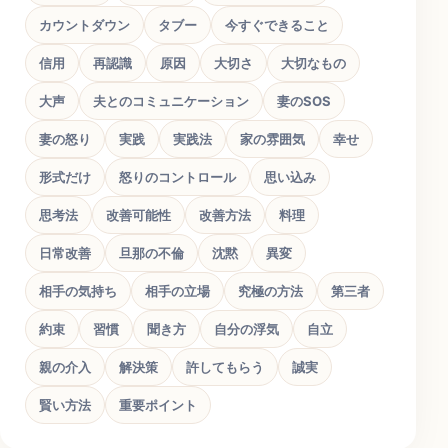
カウントダウン
タブー
今すぐできること
信用
再認識
原因
大切さ
大切なもの
大声
夫とのコミュニケーション
妻のSOS
妻の怒り
実践
実践法
家の雰囲気
幸せ
形式だけ
怒りのコントロール
思い込み
思考法
改善可能性
改善方法
料理
日常改善
旦那の不倫
沈黙
異変
相手の気持ち
相手の立場
究極の方法
第三者
約束
習慣
聞き方
自分の浮気
自立
親の介入
解決策
許してもらう
誠実
賢い方法
重要ポイント