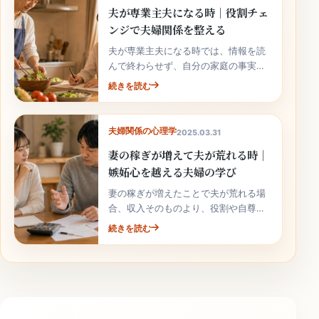
夫が専業主夫になる時｜役割チェ
ンジで夫婦関係を整える
夫が専業主夫になる時では、情報を読
んで終わらせず、自分の家庭の事実と
次の行動へ落とし込むことが大切で
続きを読む
す。
夫婦関係の心理学
2025.03.31
妻の稼ぎが増えて夫が荒れる時｜
嫉妬心を越える夫婦の学び
妻の稼ぎが増えたことで夫が荒れる場
合、収入そのものより、役割や自尊心
の揺れが関係していることがありま
続きを読む
す。責めずに整理しましょう。