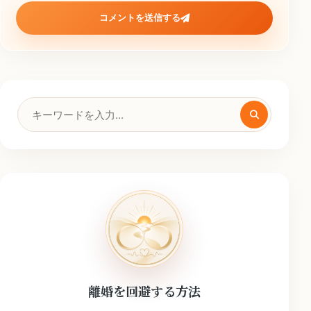
コメントを送信する
検
索
キ
ー
ワ
ー
ド
離婚を回避する方法