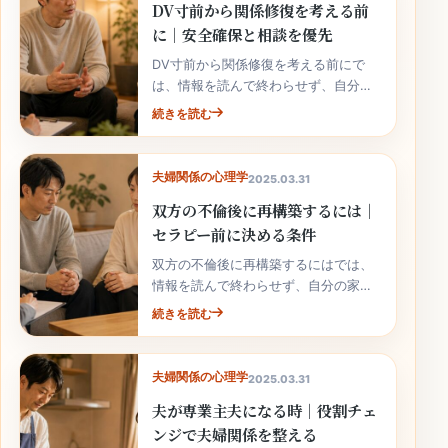
DV寸前から関係修復を考える前
に｜安全確保と相談を優先
DV寸前から関係修復を考える前にで
は、情報を読んで終わらせず、自分の
家庭の事実と次の行動へ落とし込むこ
続きを読む
とが大切です。
夫婦関係の心理学
2025.03.31
双方の不倫後に再構築するには｜
セラピー前に決める条件
双方の不倫後に再構築するにはでは、
情報を読んで終わらせず、自分の家庭
の事実と次の行動へ落とし込むことが
続きを読む
大切です。
夫婦関係の心理学
2025.03.31
夫が専業主夫になる時｜役割チェ
ンジで夫婦関係を整える