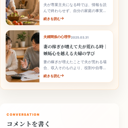
夫が専業主夫になる時では、情報を読
んで終わらせず、自分の家庭の事実と
次の行動へ落とし込むことが大切で
続きを読む
す。
夫婦関係の心理学
2025.03.31
妻の稼ぎが増えて夫が荒れる時｜
嫉妬心を越える夫婦の学び
妻の稼ぎが増えたことで夫が荒れる場
合、収入そのものより、役割や自尊心
の揺れが関係していることがありま
続きを読む
す。責めずに整理しましょう。
CONVERSATION
コメントを書く