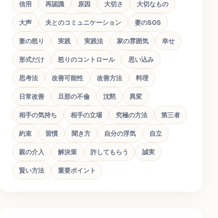
信用
再認識
原因
大切さ
大切なもの
大声
夫とのコミュニケーション
妻のSOS
妻の怒り
実践
実践法
家の雰囲気
幸せ
形式だけ
怒りのコントロール
思い込み
思考法
改善可能性
改善方法
料理
日常改善
旦那の不倫
沈黙
異変
相手の気持ち
相手の立場
究極の方法
第三者
約束
習慣
聞き方
自分の浮気
自立
親の介入
解決策
許してもらう
誠実
賢い方法
重要ポイント