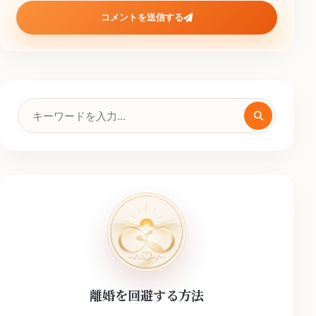
コメントを送信する
検
索
キ
ー
ワ
ー
ド
離婚を回避する方法