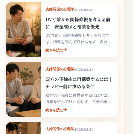
夫婦関係の心理学
2025.03.31
DV寸前から関係修復を考える前
に｜安全確保と相談を優先
DV寸前から関係修復を考える前にで
は、情報を読んで終わらせず、自分の
家庭の事実と次の行動へ落とし込むこ
続きを読む
とが大切です。
夫婦関係の心理学
2025.03.31
双方の不倫後に再構築するには｜
セラピー前に決める条件
双方の不倫後に再構築するにはでは、
情報を読んで終わらせず、自分の家庭
の事実と次の行動へ落とし込むことが
続きを読む
大切です。
夫婦関係の心理学
2025.03.31