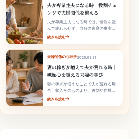
夫が専業主夫になる時｜役割チェ
ンジで夫婦関係を整える
夫が専業主夫になる時では、情報を読
んで終わらせず、自分の家庭の事実と
次の行動へ落とし込むことが大切で
続きを読む
す。
夫婦関係の心理学
2025.03.31
妻の稼ぎが増えて夫が荒れる時｜
嫉妬心を越える夫婦の学び
妻の稼ぎが増えたことで夫が荒れる場
合、収入そのものより、役割や自尊心
の揺れが関係していることがありま
続きを読む
す。責めずに整理しましょう。