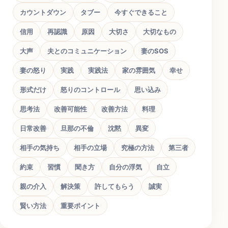
カウントダウン
タブー
今すぐできること
信用
再認識
原因
大切さ
大切なもの
大声
夫とのコミュニケーション
妻のSOS
妻の怒り
実践
実践法
家の雰囲気
幸せ
形式だけ
怒りのコントロール
思い込み
思考法
改善可能性
改善方法
料理
日常改善
旦那の不倫
沈黙
異変
相手の気持ち
相手の立場
究極の方法
第三者
約束
習慣
聞き方
自分の浮気
自立
親の介入
解決策
許してもらう
誠実
賢い方法
重要ポイント