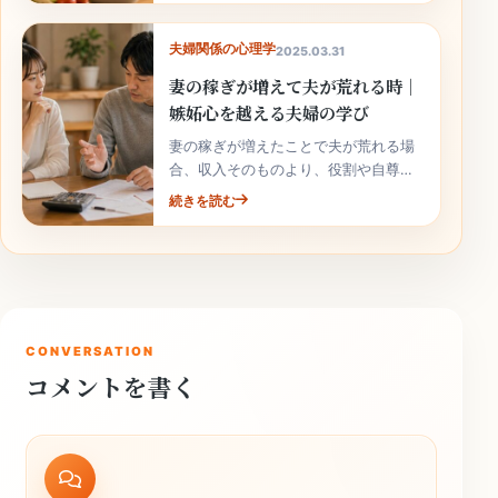
夫婦関係の心理学
2025.03.31
妻の稼ぎが増えて夫が荒れる時｜
嫉妬心を越える夫婦の学び
妻の稼ぎが増えたことで夫が荒れる場
合、収入そのものより、役割や自尊心
の揺れが関係していることがありま
続きを読む
す。責めずに整理しましょう。
CONVERSATION
コメントを書く