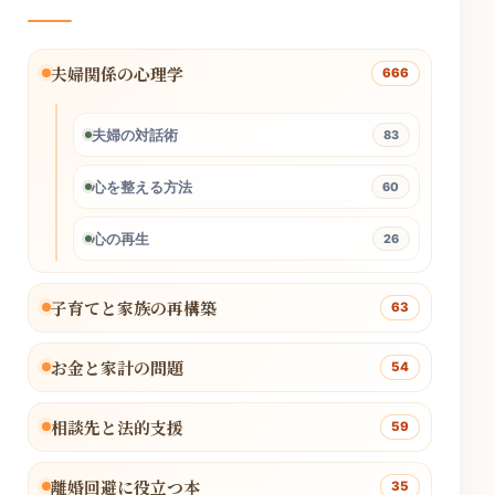
夫婦関係の心理学
666
夫婦の対話術
83
心を整える方法
60
心の再生
26
子育てと家族の再構築
63
お金と家計の問題
54
相談先と法的支援
59
離婚回避に役立つ本
35