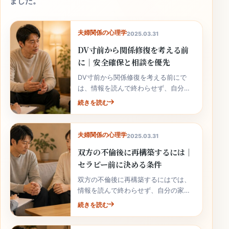
ました。
夫婦関係の心理学
2025.03.31
DV寸前から関係修復を考える前
に｜安全確保と相談を優先
DV寸前から関係修復を考える前にで
は、情報を読んで終わらせず、自分の
家庭の事実と次の行動へ落とし込むこ
続きを読む
とが大切です。
夫婦関係の心理学
2025.03.31
双方の不倫後に再構築するには｜
セラピー前に決める条件
双方の不倫後に再構築するにはでは、
情報を読んで終わらせず、自分の家庭
の事実と次の行動へ落とし込むことが
続きを読む
大切です。