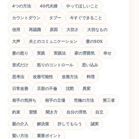
4つの方法
40代夫婦
やってほしいこと
カウントダウン
タブー
今すぐできること
信用
再認識
原因
大切さ
大切なもの
大声
夫とのコミュニケーション
妻のSOS
妻の怒り
実践
実践法
家の雰囲気
幸せ
形式だけ
怒りのコントロール
思い込み
思考法
改善可能性
改善方法
料理
日常改善
旦那の不倫
沈黙
異変
相手の気持ち
相手の立場
究極の方法
第三者
約束
習慣
聞き方
自分の浮気
自立
親の介入
解決策
許してもらう
誠実
賢い方法
重要ポイント