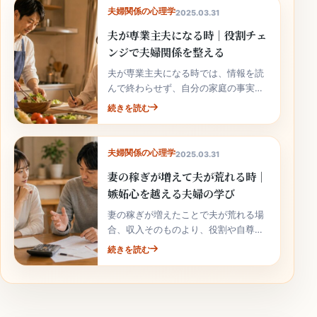
夫婦関係の心理学
2025.03.31
夫が専業主夫になる時｜役割チェ
ンジで夫婦関係を整える
夫が専業主夫になる時では、情報を読
んで終わらせず、自分の家庭の事実と
次の行動へ落とし込むことが大切で
続きを読む
す。
夫婦関係の心理学
2025.03.31
妻の稼ぎが増えて夫が荒れる時｜
嫉妬心を越える夫婦の学び
妻の稼ぎが増えたことで夫が荒れる場
合、収入そのものより、役割や自尊心
の揺れが関係していることがありま
続きを読む
す。責めずに整理しましょう。