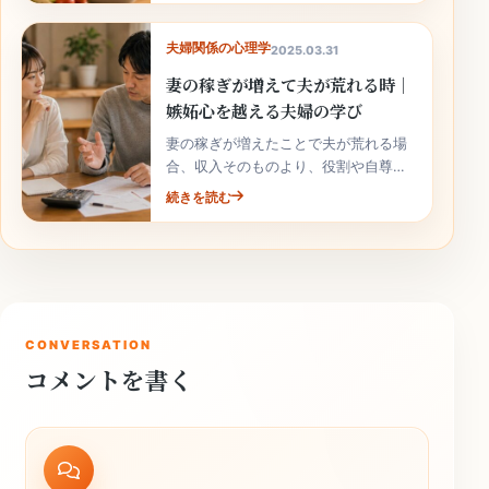
夫婦関係の心理学
2025.03.31
妻の稼ぎが増えて夫が荒れる時｜
嫉妬心を越える夫婦の学び
妻の稼ぎが増えたことで夫が荒れる場
合、収入そのものより、役割や自尊心
の揺れが関係していることがありま
続きを読む
す。責めずに整理しましょう。
CONVERSATION
コメントを書く