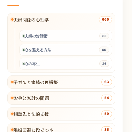
夫婦関係の心理学
666
夫婦の対話術
83
心を整える方法
60
心の再生
26
子育てと家族の再構築
63
お金と家計の問題
54
相談先と法的支援
59
離婚回避に役立つ本
35