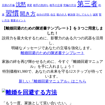
第三者
沈黙
旦那の不倫
異変
相手の気持ち
相手の立場
究極の方法
約
習慣
聞き方
束
自分の浮気
自立
親の介入
解決策
許してもらう
誠実
賢
い方法
重要ポイント
【離婚回避のための陳述書テンプレート】を３つご用意しま
した！
説得力を最大化するために、影響力のある六つの武器を活用
し、
明確なメッセージであなたの立場を強化します。
離婚回避のための陳述書テンプレート
家族の絆を再び輝かせるために、今すぐ『離婚回避マニュア
ル』を手に入れましょう！
特別価格¥1,980で、あなたの未来を守る12ステップが待って
います。
新しい『離婚回避マニュアル』はこちら
「もう一度、家族として笑い合いたい。」