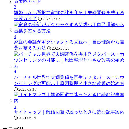
2
離婚しない選択で家族の絆を守る｜夫婦関係を整える
実践ガイド
2025.06.05
3
家庭の会話がギクシャクする父親へ｜自己理解から言
葉を整える方法
2025.07.25
4
バーチャル世界で夫婦関係を再生!? メタバース・カウ
ンセリングの可能…｜原因整理と小さな改善の始め方
2025.03.31
5
サイトマップ｜離婚回避で迷ったときに読む記事案内
2021.06.19