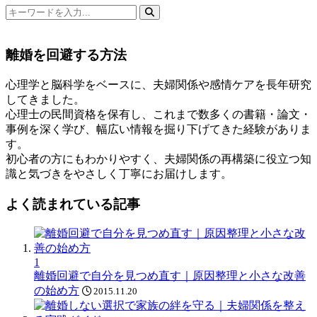
検
索
キ
離婚を回避する方法
ー
ワ
心理学と脳科学をベースに、夫婦関係や感情ケアを長年研究
ー
してきました。
ド
心理士の民間資格を保有し、これまで数多くの書籍・論文・
事例を深く学び、幅広い情報を掘り下げてきた経験がありま
す。
初心者の方にもわかりやすく、夫婦関係の再構築に役立つ知
識と気づきをやさしく丁寧にお届けします。
よく読まれている記事
1
離婚回避で自分を見つめ直す｜原因整理と小さな改善
の始め方
2015.11.20