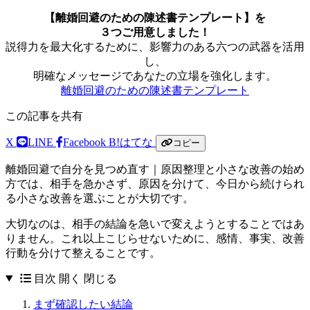
【離婚回避のための陳述書テンプレート】を
３つご用意しました！
説得力を最大化するために、影響力のある六つの武器を活用
し、
明確なメッセージであなたの立場を強化します。
離婚回避のための陳述書テンプレート
この記事を共有
X
LINE
Facebook
B!
はてな
コピー
離婚回避で自分を見つめ直す｜原因整理と小さな改善の始め
方では、相手を急かさず、原因を分けて、今日から続けられ
る小さな改善を選ぶことが大切です。
大切なのは、相手の結論を急いで変えようとすることではあ
りません。これ以上こじらせないために、感情、事実、改善
行動を分けて整えることです。
目次
開く
閉じる
まず確認したい結論