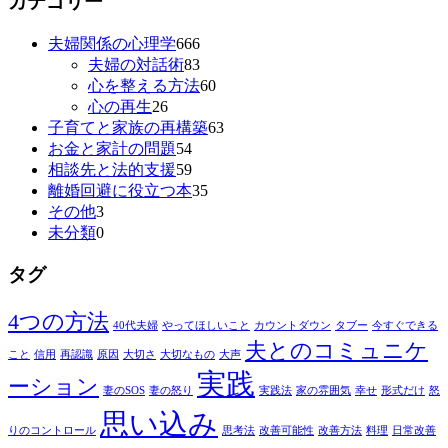
カテゴリー
夫婦関係の心理学
666
夫婦の対話術
83
心を整える方法
60
心の再生
26
子育てと家族の再構築
63
お金と家計の問題
54
相談先と法的支援
59
離婚回避に役立つ本
35
その他
3
未分類
0
タグ
4つの方法
40代夫婦
やってほしいこと
カウントダウン
タブー
今すぐできる
夫とのコミュニケ
こと
信用
再認識
原因
大切さ
大切なもの
大声
実践
ーション
妻のSOS
妻の怒り
実践法
家の雰囲気
幸せ
形式だけ
怒
思い込み
りのコントロール
思考法
改善可能性
改善方法
料理
日常改善