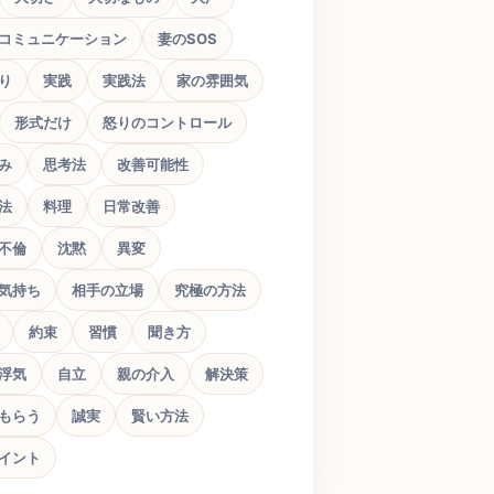
コミュニケーション
妻のSOS
り
実践
実践法
家の雰囲気
形式だけ
怒りのコントロール
み
思考法
改善可能性
法
料理
日常改善
不倫
沈黙
異変
気持ち
相手の立場
究極の方法
約束
習慣
聞き方
浮気
自立
親の介入
解決策
もらう
誠実
賢い方法
イント