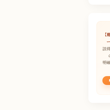
【
説
明