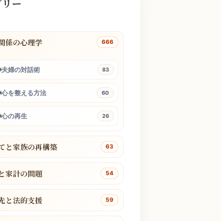
ゴリー
関係の心理学
666
夫婦の対話術
83
心を整える方法
60
心の再生
26
てと家族の再構築
63
と家計の問題
54
先と法的支援
59