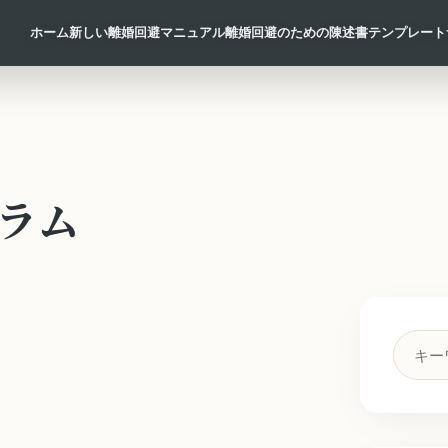
ホーム
新しい離婚回避マニュアル
離婚回避のための陳述書テンプレート
ラム
検
索
キ
ー