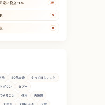
回避に役立つ本
35
他
3
類
0
方法
40代夫婦
やってほしいこと
トダウン
タブー
できること
信用
再認識
大切さ
大切なもの
大声