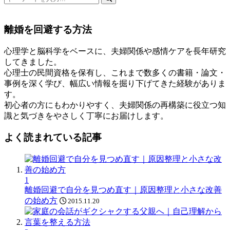
索
キ
離婚を回避する方法
ー
ワ
心理学と脳科学をベースに、夫婦関係や感情ケアを長年研究
ー
してきました。
ド
心理士の民間資格を保有し、これまで数多くの書籍・論文・
事例を深く学び、幅広い情報を掘り下げてきた経験がありま
す。
初心者の方にもわかりやすく、夫婦関係の再構築に役立つ知
識と気づきをやさしく丁寧にお届けします。
よく読まれている記事
1
離婚回避で自分を見つめ直す｜原因整理と小さな改善
の始め方
2015.11.20