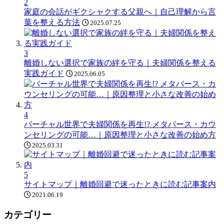
2
家庭の会話がギクシャクする父親へ｜自己理解から言
葉を整える方法
2025.07.25
3
離婚しない選択で家族の絆を守る｜夫婦関係を整える
実践ガイド
2025.06.05
4
バーチャル世界で夫婦関係を再生!? メタバース・カウ
ンセリングの可能…｜原因整理と小さな改善の始め方
2025.03.31
5
サイトマップ｜離婚回避で迷ったときに読む記事案内
2021.06.19
カテゴリー