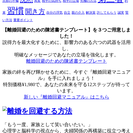
旦那の不倫
異変
相手の気持ち
相手の立場
究極の方法
約
習慣
聞き方
束
自分の浮気
自立
親の介入
解決策
許してもらう
誠実
賢
い方法
重要ポイント
【離婚回避のための陳述書テンプレート】を３つご用意しま
した！
説得力を最大化するために、影響力のある六つの武器を活用
し、
明確なメッセージであなたの立場を強化します。
離婚回避のための陳述書テンプレート
家族の絆を再び輝かせるために、今すぐ『離婚回避マニュア
ル』を手に入れましょう！
特別価格¥1,980で、あなたの未来を守る12ステップが待って
います。
新しい『離婚回避マニュアル』はこちら
「もう一度、家族として笑い合いたい。」
心理学と脳科学の視点から、夫婦関係の再構築に役立つ考え