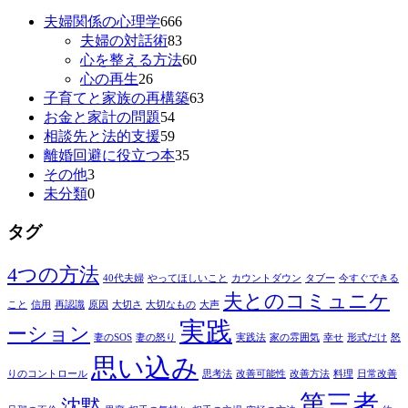
夫婦関係の心理学
666
夫婦の対話術
83
心を整える方法
60
心の再生
26
子育てと家族の再構築
63
お金と家計の問題
54
相談先と法的支援
59
離婚回避に役立つ本
35
その他
3
未分類
0
タグ
4つの方法
40代夫婦
やってほしいこと
カウントダウン
タブー
今すぐできる
夫とのコミュニケ
こと
信用
再認識
原因
大切さ
大切なもの
大声
実践
ーション
妻のSOS
妻の怒り
実践法
家の雰囲気
幸せ
形式だけ
怒
思い込み
りのコントロール
思考法
改善可能性
改善方法
料理
日常改善
第三者
沈黙