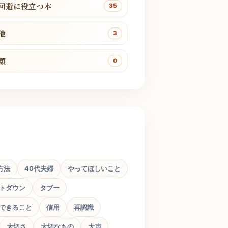
回避に役立つ本
35
他
3
類
0
方法
40代夫婦
やってほしいこと
トダウン
タブー
できること
信用
再認識
大切さ
大切なもの
大声