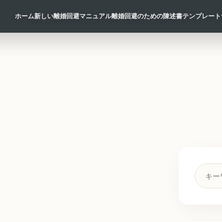
ホーム
新しい離婚回避マニュアル
離婚回避のための陳述書テンプレート
検
索
キ
ー