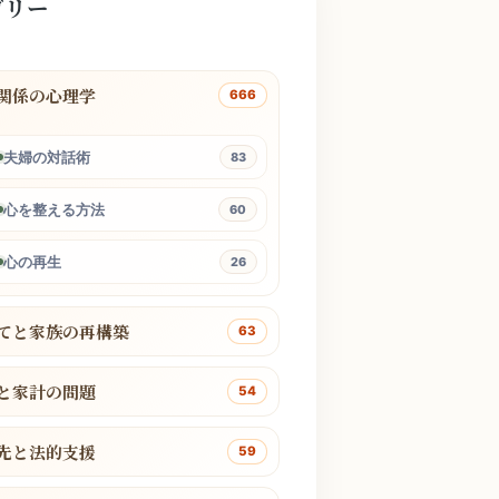
ゴリー
関係の心理学
666
夫婦の対話術
83
心を整える方法
60
心の再生
26
てと家族の再構築
63
と家計の問題
54
先と法的支援
59