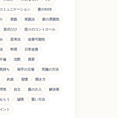
コミュニケーション
妻のSOS
り
実践
実践法
家の雰囲気
形式だけ
怒りのコントロール
み
思考法
改善可能性
法
料理
日常改善
不倫
沈黙
異変
気持ち
相手の立場
究極の方法
約束
習慣
聞き方
浮気
自立
親の介入
解決策
もらう
誠実
賢い方法
イント