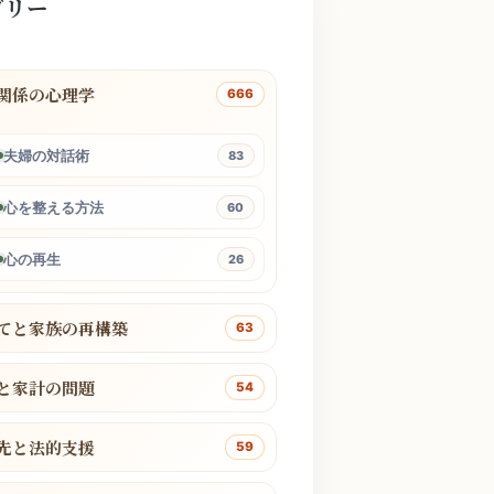
ゴリー
関係の心理学
666
夫婦の対話術
83
心を整える方法
60
心の再生
26
てと家族の再構築
63
と家計の問題
54
先と法的支援
59