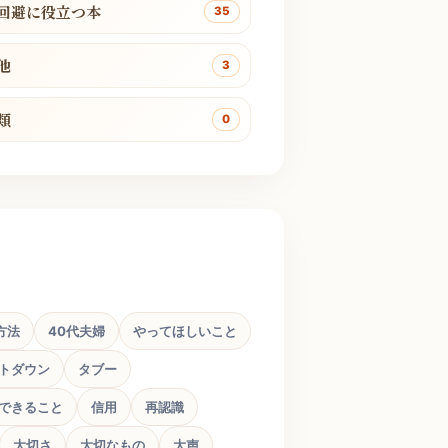
回避に役立つ本
35
他
3
類
0
方法
40代夫婦
やってほしいこと
トダウン
タブー
できること
信用
再認識
大切さ
大切なもの
大声