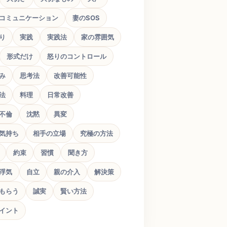
コミュニケーション
妻のSOS
り
実践
実践法
家の雰囲気
形式だけ
怒りのコントロール
み
思考法
改善可能性
法
料理
日常改善
不倫
沈黙
異変
気持ち
相手の立場
究極の方法
約束
習慣
聞き方
浮気
自立
親の介入
解決策
もらう
誠実
賢い方法
イント