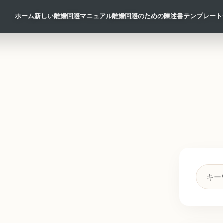
ホーム
新しい離婚回避マニュアル
離婚回避のための陳述書テンプレート
検
索
キ
ー