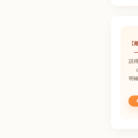
【
説
明