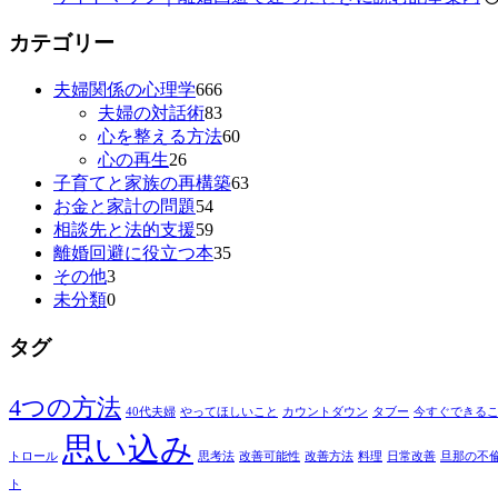
カテゴリー
夫婦関係の心理学
666
夫婦の対話術
83
心を整える方法
60
心の再生
26
子育てと家族の再構築
63
お金と家計の問題
54
相談先と法的支援
59
離婚回避に役立つ本
35
その他
3
未分類
0
タグ
4つの方法
40代夫婦
やってほしいこと
カウントダウン
タブー
今すぐできる
思い込み
トロール
思考法
改善可能性
改善方法
料理
日常改善
旦那の不
ト