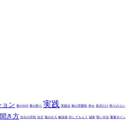
実践
ション
妻のSOS
妻の怒り
実践法
家の雰囲気
幸せ
形式だけ
怒りのコン
聞き方
自分の浮気
自立
親の介入
解決策
許してもらう
誠実
賢い方法
重要ポイン