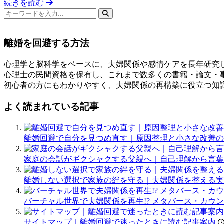
続きを読む
検
索
キ
離婚を回避する方法
ー
ワ
心理学と脳科学をベースに、夫婦関係や感情ケアを長年研究
ー
心理士の民間資格を保有し、これまで数多くの書籍・論文・
ド
初心者の方にもわかりやすく、夫婦関係の再構築に役立つ知
よく読まれている記事
離婚回避で自分を見つめ直す｜原因整理と小さな改善の
家庭の会話がギクシャクする父親へ｜自己理解から言葉
離婚しない選択で家族の絆を守る｜夫婦関係を整える実
バーチャル世界で夫婦関係を再生!? メタバース・カウ
サイトマップ｜離婚回避で迷ったときに読む記事案内