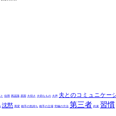
夫とのコミュニケー
こと
信用
再認識
原因
大切さ
大切なもの
大声
第三者
習慣
沈黙
倫
異変
相手の気持ち
相手の立場
究極の方法
約束