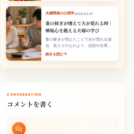
夫婦関係の心理学
2025.03.31
妻の稼ぎが増えて夫が荒れる時｜
嫉妬心を越える夫婦の学び
妻の稼ぎが増えたことで夫が荒れる場
合、収入そのものより、役割や自尊心
の揺れが関係していることがありま
続きを読む
す。責めずに整理しましょう。
CONVERSATION
コメントを書く