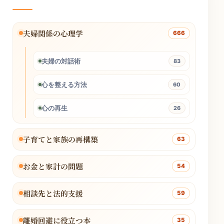
夫婦関係の心理学
666
夫婦の対話術
83
心を整える方法
60
心の再生
26
子育てと家族の再構築
63
お金と家計の問題
54
相談先と法的支援
59
離婚回避に役立つ本
35