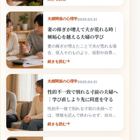
とが大切です。
夫婦関係の心理学
2025.03.31
妻の稼ぎが増えて夫が荒れる時｜
嫉妬心を越える夫婦の学び
妻の稼ぎが増えたことで夫が荒れる場
合、収入そのものより、役割や自尊心
の揺れが関係していることがありま
続きを読む
す。責めずに整理しましょう。
夫婦関係の心理学
2025.03.31
性的不一致で別れる寸前の夫婦へ
｜学び直しより先に同意を守る
性的不一致で別れる寸前の夫婦へで
は、情報を読んで終わらせず、自分の
家庭の事実と次の行動へ落とし込むこ
続きを読む
とが大切です。