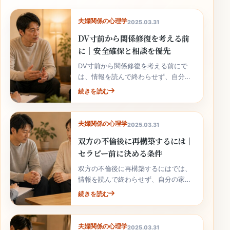
夫婦関係の心理学
2025.03.31
DV寸前から関係修復を考える前
に｜安全確保と相談を優先
DV寸前から関係修復を考える前にで
は、情報を読んで終わらせず、自分の
家庭の事実と次の行動へ落とし込むこ
続きを読む
とが大切です。
夫婦関係の心理学
2025.03.31
双方の不倫後に再構築するには｜
セラピー前に決める条件
双方の不倫後に再構築するにはでは、
情報を読んで終わらせず、自分の家庭
の事実と次の行動へ落とし込むことが
続きを読む
大切です。
夫婦関係の心理学
2025.03.31