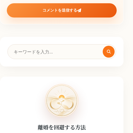
コメントを送信する
検
索
キ
ー
ワ
ー
ド
離婚を回避する方法