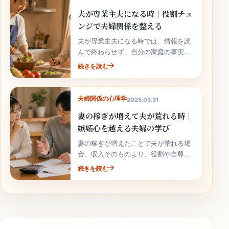
夫が専業主夫になる時｜役割チェ
ンジで夫婦関係を整える
夫が専業主夫になる時では、情報を読
んで終わらせず、自分の家庭の事実と
次の行動へ落とし込むことが大切で
続きを読む
す。
夫婦関係の心理学
2025.03.31
妻の稼ぎが増えて夫が荒れる時｜
嫉妬心を越える夫婦の学び
妻の稼ぎが増えたことで夫が荒れる場
合、収入そのものより、役割や自尊心
の揺れが関係していることがありま
続きを読む
す。責めずに整理しましょう。