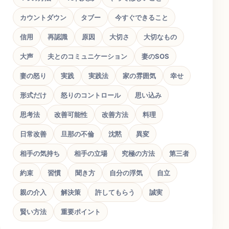
カウントダウン
タブー
今すぐできること
信用
再認識
原因
大切さ
大切なもの
大声
夫とのコミュニケーション
妻のSOS
妻の怒り
実践
実践法
家の雰囲気
幸せ
形式だけ
怒りのコントロール
思い込み
思考法
改善可能性
改善方法
料理
日常改善
旦那の不倫
沈黙
異変
相手の気持ち
相手の立場
究極の方法
第三者
約束
習慣
聞き方
自分の浮気
自立
親の介入
解決策
許してもらう
誠実
賢い方法
重要ポイント