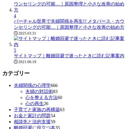
4
バーチャル世界で夫婦関係を再生!? メタバース・カウ
ンセリングの可能…｜原因整理と小さな改善の始め方
2025.03.31
5
サイトマップ｜離婚回避で迷ったときに読む記事案内
2021.06.19
カテゴリー
夫婦関係の心理学
666
夫婦の対話術
83
心を整える方法
60
心の再生
26
子育てと家族の再構築
63
お金と家計の問題
54
相談先と法的支援
59
離婚回避に役立つ本
35