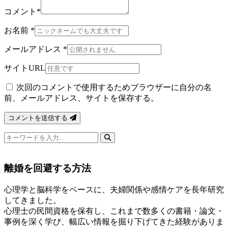
コメント
*
お名前
*
メールアドレス
*
サイトURL
次回のコメントで使用するためブラウザーに自分の名
前、メールアドレス、サイトを保存する。
コメントを送信する
検
索
キ
離婚を回避する方法
ー
ワ
心理学と脳科学をベースに、夫婦関係や感情ケアを長年研究
ー
してきました。
ド
心理士の民間資格を保有し、これまで数多くの書籍・論文・
事例を深く学び、幅広い情報を掘り下げてきた経験がありま