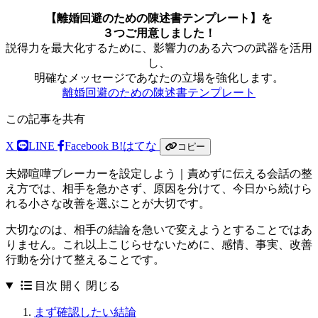
【離婚回避のための陳述書テンプレート】を
３つご用意しました！
説得力を最大化するために、影響力のある六つの武器を活用
し、
明確なメッセージであなたの立場を強化します。
離婚回避のための陳述書テンプレート
この記事を共有
X
LINE
Facebook
B!
はてな
コピー
夫婦喧嘩ブレーカーを設定しよう｜責めずに伝える会話の整
え方では、相手を急かさず、原因を分けて、今日から続けら
れる小さな改善を選ぶことが大切です。
大切なのは、相手の結論を急いで変えようとすることではあ
りません。これ以上こじらせないために、感情、事実、改善
行動を分けて整えることです。
目次
開く
閉じる
まず確認したい結論