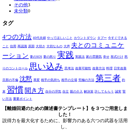
その他
3
未分類
0
タグ
4つの方法
40代夫婦
やってほしいこと
カウントダウン
タブー
今すぐできる
夫とのコミュニケ
こと
信用
再認識
原因
大切さ
大切なもの
大声
実践
ーション
妻のSOS
妻の怒り
実践法
家の雰囲気
幸せ
形式だけ
怒
思い込み
りのコントロール
思考法
改善可能性
改善方法
料理
日常改善
第三者
沈黙
旦那の不倫
異変
相手の気持ち
相手の立場
究極の方法
約
習慣
聞き方
束
自分の浮気
自立
親の介入
解決策
許してもらう
誠実
賢
い方法
重要ポイント
【離婚回避のための陳述書テンプレート】を３つご用意しま
した！
説得力を最大化するために、影響力のある六つの武器を活用
し、