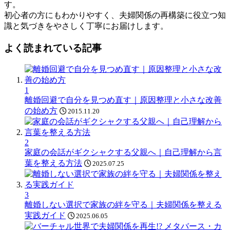
す。
初心者の方にもわかりやすく、夫婦関係の再構築に役立つ知
識と気づきをやさしく丁寧にお届けします。
よく読まれている記事
1
離婚回避で自分を見つめ直す｜原因整理と小さな改善
の始め方
2015.11.20
2
家庭の会話がギクシャクする父親へ｜自己理解から言
葉を整える方法
2025.07.25
3
離婚しない選択で家族の絆を守る｜夫婦関係を整える
実践ガイド
2025.06.05