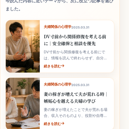
今読んだ内容に近いテーマから、次に役立つ記事を選び
ました。
夫婦関係の心理学
2025.03.31
DV寸前から関係修復を考える前
に｜安全確保と相談を優先
DV寸前から関係修復を考える前にで
は、情報を読んで終わらせず、自分の
家庭の事実と次の行動へ落とし込むこ
続きを読む
とが大切です。
夫婦関係の心理学
2025.03.31
妻の稼ぎが増えて夫が荒れる時｜
嫉妬心を越える夫婦の学び
妻の稼ぎが増えたことで夫が荒れる場
合、収入そのものより、役割や自尊心
の揺れが関係していることがありま
続きを読む
す。責めずに整理しましょう。