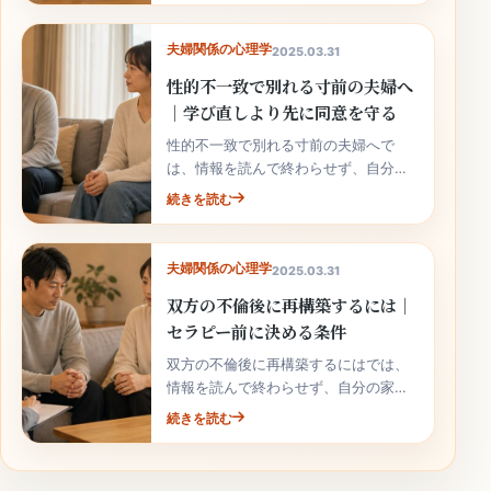
夫婦関係の心理学
2025.03.31
性的不一致で別れる寸前の夫婦へ
｜学び直しより先に同意を守る
性的不一致で別れる寸前の夫婦へで
は、情報を読んで終わらせず、自分の
家庭の事実と次の行動へ落とし込むこ
続きを読む
とが大切です。
夫婦関係の心理学
2025.03.31
双方の不倫後に再構築するには｜
セラピー前に決める条件
双方の不倫後に再構築するにはでは、
情報を読んで終わらせず、自分の家庭
の事実と次の行動へ落とし込むことが
続きを読む
大切です。