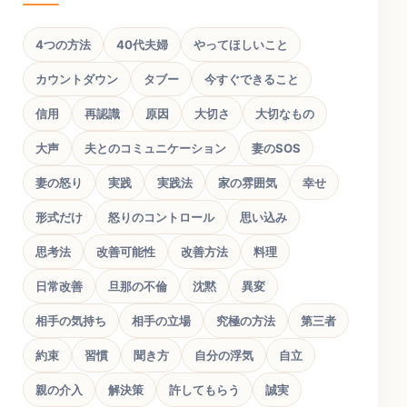
4つの方法
40代夫婦
やってほしいこと
カウントダウン
タブー
今すぐできること
信用
再認識
原因
大切さ
大切なもの
大声
夫とのコミュニケーション
妻のSOS
妻の怒り
実践
実践法
家の雰囲気
幸せ
形式だけ
怒りのコントロール
思い込み
思考法
改善可能性
改善方法
料理
日常改善
旦那の不倫
沈黙
異変
相手の気持ち
相手の立場
究極の方法
第三者
約束
習慣
聞き方
自分の浮気
自立
親の介入
解決策
許してもらう
誠実