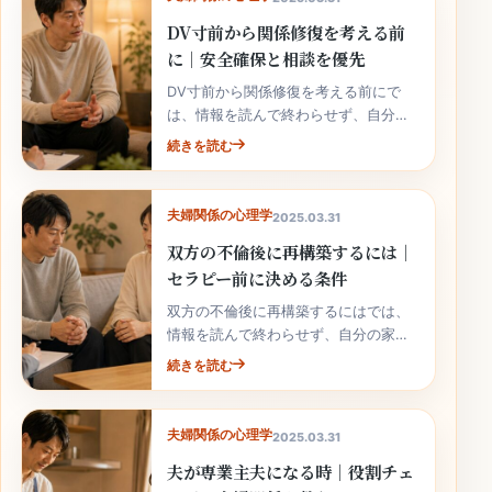
DV寸前から関係修復を考える前
に｜安全確保と相談を優先
DV寸前から関係修復を考える前にで
は、情報を読んで終わらせず、自分の
家庭の事実と次の行動へ落とし込むこ
続きを読む
とが大切です。
夫婦関係の心理学
2025.03.31
双方の不倫後に再構築するには｜
セラピー前に決める条件
双方の不倫後に再構築するにはでは、
情報を読んで終わらせず、自分の家庭
の事実と次の行動へ落とし込むことが
続きを読む
大切です。
夫婦関係の心理学
2025.03.31
夫が専業主夫になる時｜役割チェ