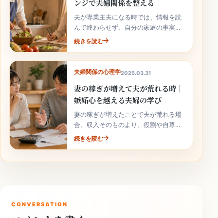
ンジで夫婦関係を整える
夫が専業主夫になる時では、情報を読
んで終わらせず、自分の家庭の事実と
次の行動へ落とし込むことが大切で
続きを読む
す。
夫婦関係の心理学
2025.03.31
妻の稼ぎが増えて夫が荒れる時｜
嫉妬心を越える夫婦の学び
妻の稼ぎが増えたことで夫が荒れる場
合、収入そのものより、役割や自尊心
の揺れが関係していることがありま
続きを読む
す。責めずに整理しましょう。
CONVERSATION