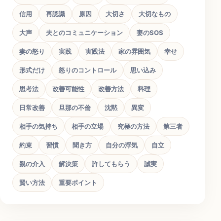
信用
再認識
原因
大切さ
大切なもの
大声
夫とのコミュニケーション
妻のSOS
妻の怒り
実践
実践法
家の雰囲気
幸せ
形式だけ
怒りのコントロール
思い込み
思考法
改善可能性
改善方法
料理
日常改善
旦那の不倫
沈黙
異変
相手の気持ち
相手の立場
究極の方法
第三者
約束
習慣
聞き方
自分の浮気
自立
親の介入
解決策
許してもらう
誠実
賢い方法
重要ポイント