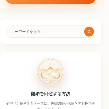
検
索
キ
ー
ワ
ー
ド
離婚を回避する方法
心理学と脳科学をベースに、夫婦関係や感情ケアを長年研