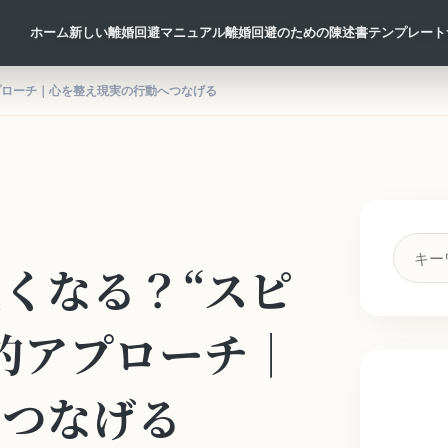
ホーム
新しい離婚回避マニュアル
離婚回避のための陳述書テンプレート
プローチ｜心を整え現実の行動へつなげる
検
くなる？“スピ
索
キ
ー
的アプローチ｜
ワ
ー
へつなげる
ド