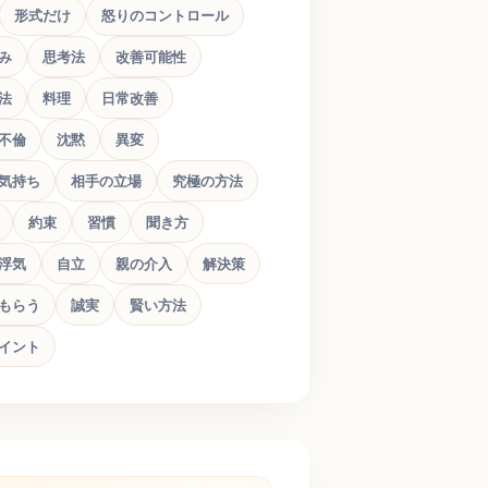
形式だけ
怒りのコントロール
み
思考法
改善可能性
法
料理
日常改善
不倫
沈黙
異変
気持ち
相手の立場
究極の方法
約束
習慣
聞き方
浮気
自立
親の介入
解決策
もらう
誠実
賢い方法
イント