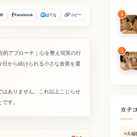
4
NE
Facebook
はてな
コピー
B!
5
総合的アプローチ｜心を整え現実の行
今日から続けられる小さな改善を選
ではありません。これ以上こじらせ
とです。
カテ
夫婦