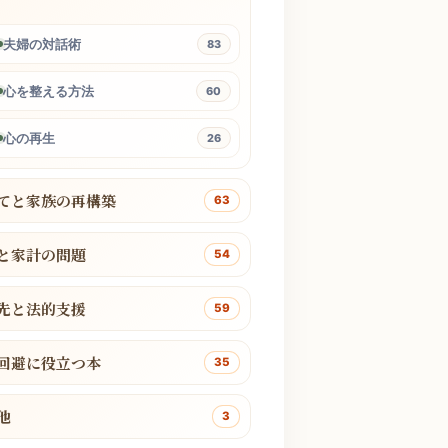
夫婦の対話術
83
心を整える方法
60
心の再生
26
てと家族の再構築
63
と家計の問題
54
先と法的支援
59
回避に役立つ本
35
他
3