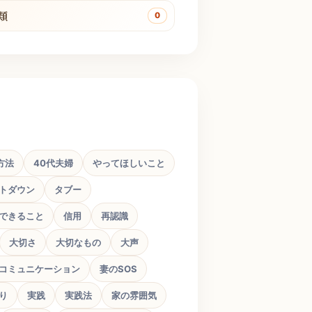
類
0
方法
40代夫婦
やってほしいこと
トダウン
タブー
できること
信用
再認識
大切さ
大切なもの
大声
コミュニケーション
妻のSOS
り
実践
実践法
家の雰囲気