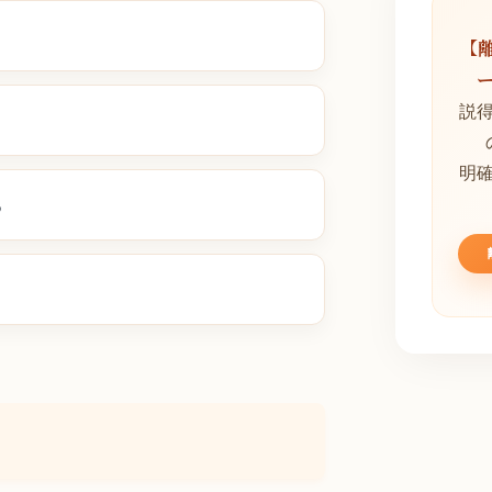
【
説
明
る