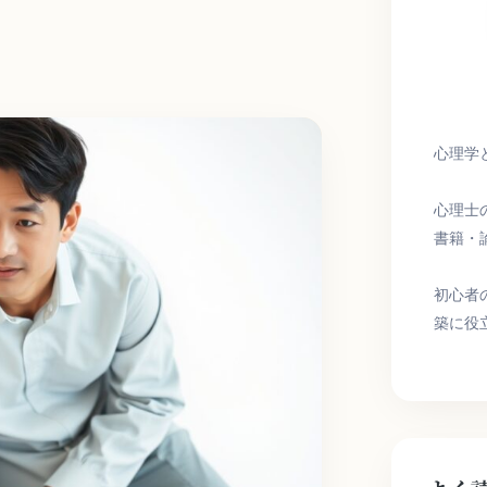
心理学
心理士
書籍・
初心者
築に役