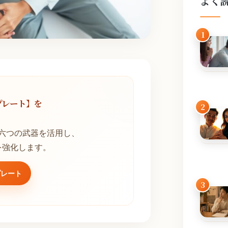
よく
1
プレート】を
2
！
六つの武器を活用し、
を強化します。
プレート
3