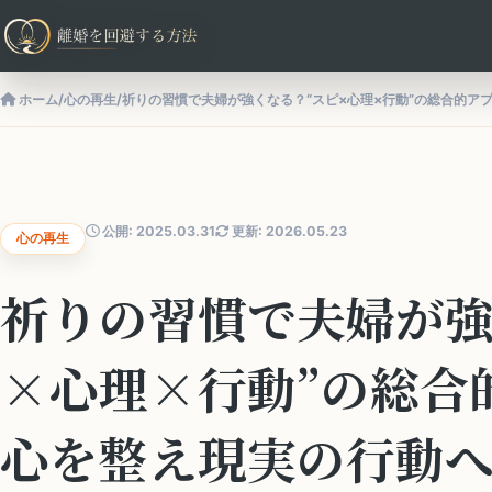
ホーム
/
心の再生
/
祈りの習慣で夫婦が強くなる？“スピ×心理×行動”の総合的ア
公開: 2025.03.31
更新: 2026.05.23
心の再生
祈りの習慣で夫婦が強
×心理×行動”の総合
心を整え現実の行動