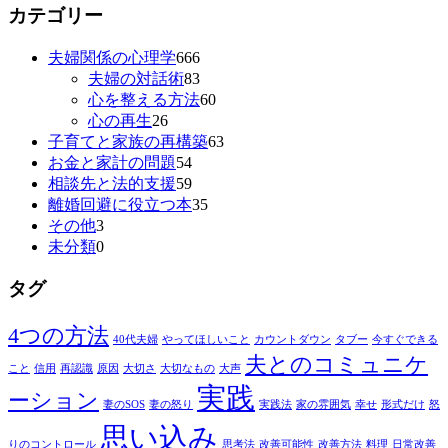
カテゴリー
夫婦関係の心理学
666
夫婦の対話術
83
心を整える方法
60
心の再生
26
子育てと家族の再構築
63
お金と家計の問題
54
相談先と法的支援
59
離婚回避に役立つ本
35
その他
3
未分類
0
タグ
4つの方法
40代夫婦
やってほしいこと
カウントダウン
タブー
今すぐできる
夫とのコミュニケ
こと
信用
再認識
原因
大切さ
大切なもの
大声
実践
ーション
妻のSOS
妻の怒り
実践法
家の雰囲気
幸せ
形式だけ
怒
思い込み
りのコントロール
思考法
改善可能性
改善方法
料理
日常改善