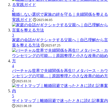
2
離婚しない選択で家族の絆を守る｜夫婦関係を整える
実践ガイド
2025.06.05
3
家庭の会話がギクシャクする父親へ｜自己理解から言
葉を整える方法
2025.07.25
4
バーチャル世界で夫婦関係を再生!? メタバース・カウ
ンセリングの可能…｜原因整理と小さな改善の始め方
2025.03.31
5
サイトマップ｜離婚回避で迷ったときに読む記事案内
2021.06.19