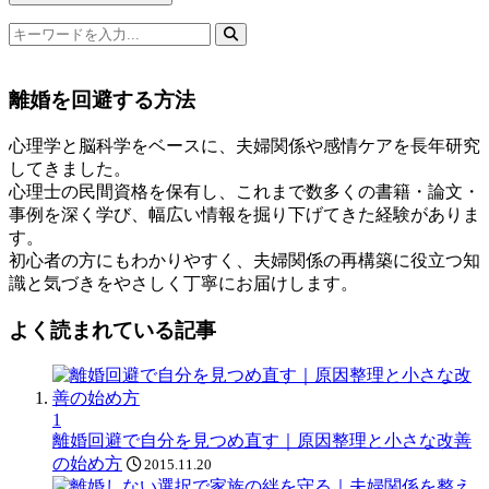
検
索
キ
離婚を回避する方法
ー
ワ
心理学と脳科学をベースに、夫婦関係や感情ケアを長年研究
ー
してきました。
ド
心理士の民間資格を保有し、これまで数多くの書籍・論文・
事例を深く学び、幅広い情報を掘り下げてきた経験がありま
す。
初心者の方にもわかりやすく、夫婦関係の再構築に役立つ知
識と気づきをやさしく丁寧にお届けします。
よく読まれている記事
1
離婚回避で自分を見つめ直す｜原因整理と小さな改善
の始め方
2015.11.20