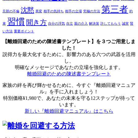
第三者
沈黙
旦那の不倫
異変
相手の気持ち
相手の立場
究極の方法
約
習慣
聞き方
束
自分の浮気
自立
親の介入
解決策
許してもらう
誠実
賢
い方法
重要ポイント
【離婚回避のための陳述書テンプレート】を３つご用意しま
した！
説得力を最大化するために、影響力のある六つの武器を活用
し、
明確なメッセージであなたの立場を強化します。
離婚回避のための陳述書テンプレート
家族の絆を再び輝かせるために、今すぐ『離婚回避マニュア
ル』を手に入れましょう！
特別価格¥1,980で、あなたの未来を守る12ステップが待って
います。
新しい『離婚回避マニュアル』はこちら