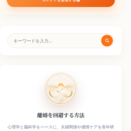
検
索
キ
ー
ワ
ー
ド
離婚を回避する方法
心理学と脳科学をベースに、夫婦関係や感情ケアを長年研