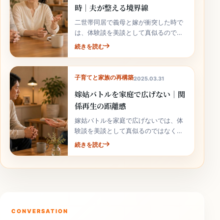
時｜夫が整える境界線
二世帯同居で義母と嫁が衝突した時で
は、体験談を美談として真似るのでは
なく、自分の家庭で安全に使える行動
続きを読む
へ落とし込むことが大切です。
子育てと家族の再構築
2025.03.31
嫁姑バトルを家庭で広げない｜関
係再生の距離感
嫁姑バトルを家庭で広げないでは、体
験談を美談として真似るのではなく、
自分の家庭で安全に使える行動へ落と
続きを読む
し込むことが大切です。
CONVERSATION