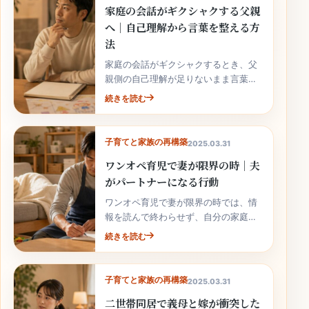
家庭の会話がギクシャクする父親
へ｜自己理解から言葉を整える方
法
家庭の会話がギクシャクするとき、父
親側の自己理解が足りないまま言葉を
重ねると、家族に届きにくくなりま
続きを読む
す。
子育てと家族の再構築
2025.03.31
ワンオペ育児で妻が限界の時｜夫
がパートナーになる行動
ワンオペ育児で妻が限界の時では、情
報を読んで終わらせず、自分の家庭の
事実と次の行動へ落とし込むことが大
続きを読む
切です。
子育てと家族の再構築
2025.03.31
二世帯同居で義母と嫁が衝突した