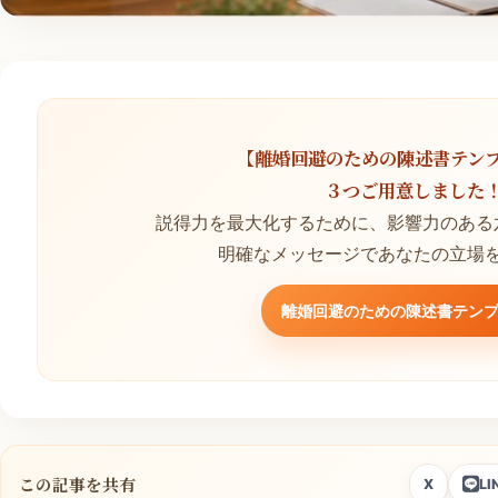
【離婚回避のための陳述書テン
３つご用意しました
説得力を最大化するために、影響力のある
明確なメッセージであなたの立場
離婚回避のための陳述書テン
この記事を共有
X
LI