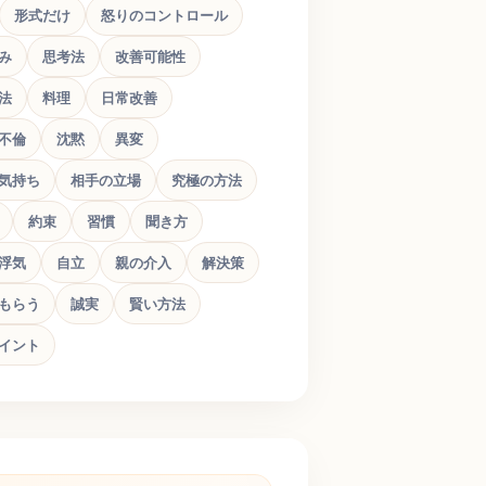
形式だけ
怒りのコントロール
み
思考法
改善可能性
法
料理
日常改善
不倫
沈黙
異変
気持ち
相手の立場
究極の方法
約束
習慣
聞き方
浮気
自立
親の介入
解決策
もらう
誠実
賢い方法
イント