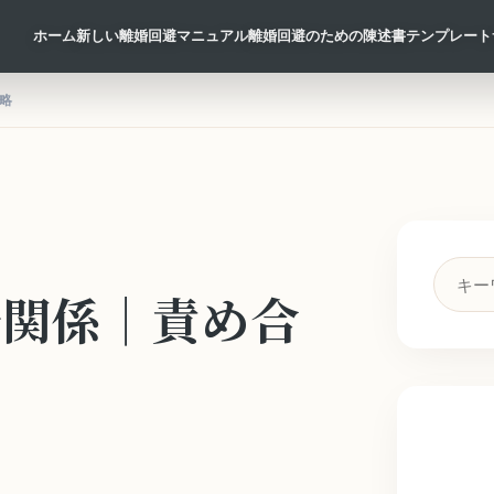
ホーム
新しい離婚回避マニュアル
離婚回避のための陳述書テンプレート
略
検
婦関係｜責め合
索
キ
ー
ワ
ー
ド