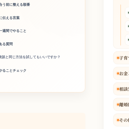
合う前に整える順番
に伝える言葉
一週間でやること
ある質問
子育
験談と同じ方法を試してもいいですか？
やることチェック
お金
相談
離婚
その