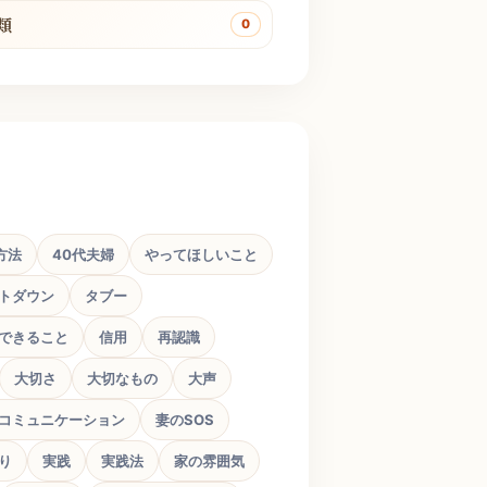
類
0
方法
40代夫婦
やってほしいこと
トダウン
タブー
できること
信用
再認識
大切さ
大切なもの
大声
コミュニケーション
妻のSOS
り
実践
実践法
家の雰囲気