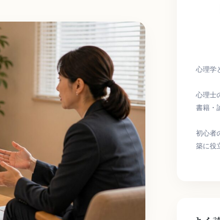
心理学
心理士
書籍・
初心者
築に役