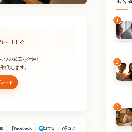
よく
1
プレート】を
！
六つの武器を活用し、
2
を強化します。
プレート
3
NE
Facebook
はてな
コピー
B!