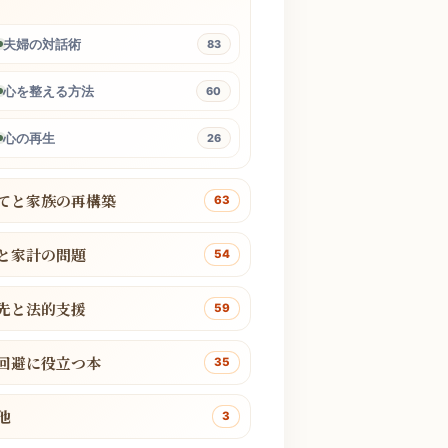
夫婦の対話術
83
心を整える方法
60
心の再生
26
てと家族の再構築
63
と家計の問題
54
先と法的支援
59
回避に役立つ本
35
他
3