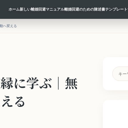
ホーム
新しい離婚回避マニュアル
離婚回避のための陳述書テンプレート
動へ変える
検
復縁に学ぶ｜無
索
キ
ー
変える
ワ
ー
ド