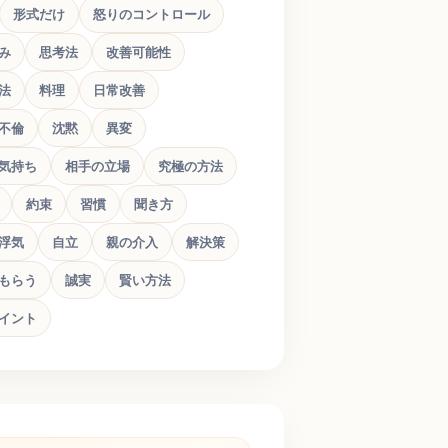
形式だけ
怒りのコントロール
み
思考法
改善可能性
法
料理
日常改善
不倫
沈黙
異変
気持ち
相手の立場
究極の方法
約束
習慣
聞き方
浮気
自立
親の介入
解決策
もらう
誠実
賢い方法
イント