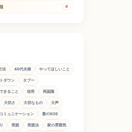
類
0
方法
40代夫婦
やってほしいこと
トダウン
タブー
できること
信用
再認識
大切さ
大切なもの
大声
コミュニケーション
妻のSOS
り
実践
実践法
家の雰囲気