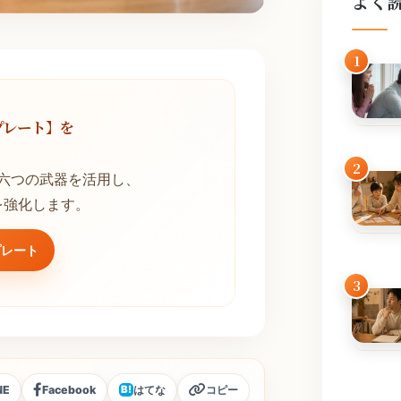
よく
1
プレート】を
！
2
六つの武器を活用し、
を強化します。
プレート
3
NE
Facebook
はてな
コピー
B!