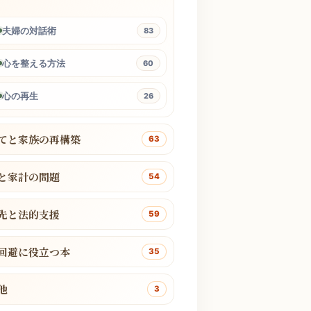
夫婦の対話術
83
心を整える方法
60
心の再生
26
てと家族の再構築
63
と家計の問題
54
先と法的支援
59
回避に役立つ本
35
他
3