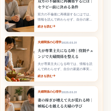
双方の不倫後に再構築するには｜
セラピー前に決める条件
双方の不倫後に再構築するにはでは、
情報を読んで終わらせず、自分の家庭
の事実と次の行動へ落とし込むことが
続きを読む
大切です。
夫婦関係の心理学
2025.03.31
夫が専業主夫になる時｜役割チェ
ンジで夫婦関係を整える
夫が専業主夫になる時では、情報を読
んで終わらせず、自分の家庭の事実と
次の行動へ落とし込むことが大切で
続きを読む
す。
夫婦関係の心理学
2025.03.31
妻の稼ぎが増えて夫が荒れる時｜
嫉妬心を越える夫婦の学び