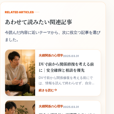
RELATED ARTICLES
あわせて読みたい関連記事
今読んだ内容に近いテーマから、次に役立つ記事を選び
ました。
夫婦関係の心理学
2025.03.31
DV寸前から関係修復を考える前
に｜安全確保と相談を優先
DV寸前から関係修復を考える前にで
は、情報を読んで終わらせず、自分の
家庭の事実と次の行動へ落とし込むこ
続きを読む
とが大切です。
夫婦関係の心理学
2025.03.31