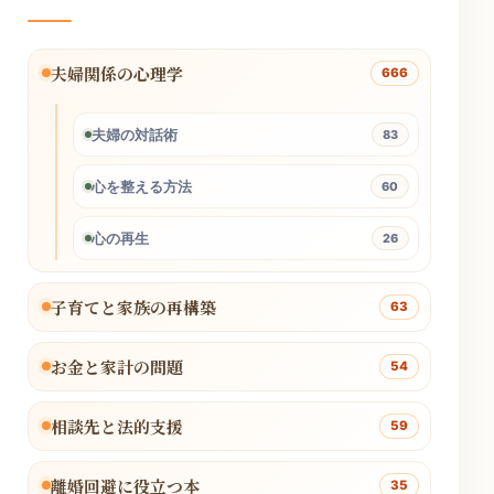
夫婦関係の心理学
666
夫婦の対話術
83
心を整える方法
60
心の再生
26
子育てと家族の再構築
63
お金と家計の問題
54
相談先と法的支援
59
離婚回避に役立つ本
35