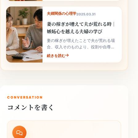
夫婦関係の心理学
2025.03.31
妻の稼ぎが増えて夫が荒れる時｜
嫉妬心を越える夫婦の学び
妻の稼ぎが増えたことで夫が荒れる場
合、収入そのものより、役割や自尊心
の揺れが関係していることがありま
続きを読む
す。責めずに整理しましょう。
CONVERSATION
コメントを書く