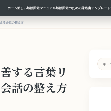
ホーム
新しい離婚回避マニュアル
離婚回避のための陳述書テンプレート
える会話の整え方
検
改善する言葉リ
索
キ
ー
る会話の整え方
ワ
ー
ド