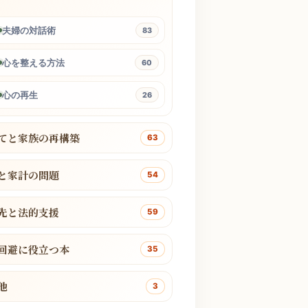
夫婦の対話術
83
心を整える方法
60
心の再生
26
てと家族の再構築
63
と家計の問題
54
先と法的支援
59
回避に役立つ本
35
他
3