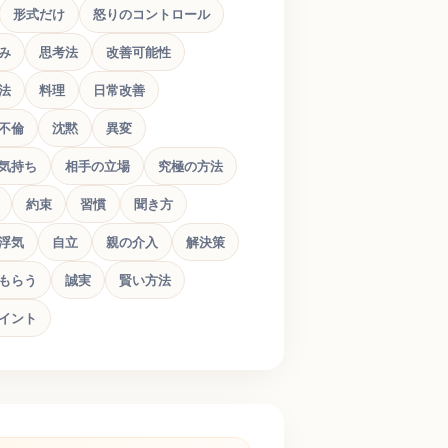
形式だけ
怒りのコントロール
み
思考法
改善可能性
法
料理
日常改善
不倫
沈黙
異変
気持ち
相手の立場
究極の方法
約束
習慣
聞き方
浮気
自立
親の介入
解決策
もらう
誠実
賢い方法
イント