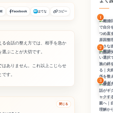
よく
NE
Facebook
はてな
コピー
B!
1
える会話の整え方では、相手を急か
2
を選ぶことが大切です。
ではありません。これ以上こじらせ
とです。
3
閉じる