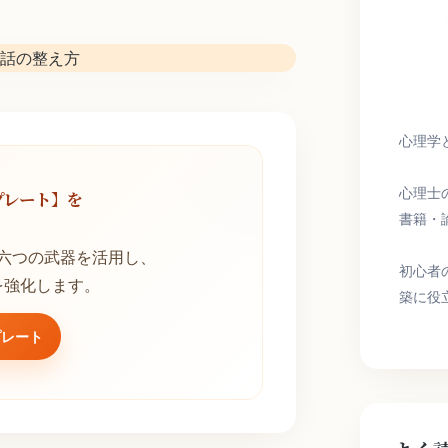
心理学
心理士
プレート】を
書籍・
！
六つの武器を活用し、
初心者
を強化します。
築に役
プレート