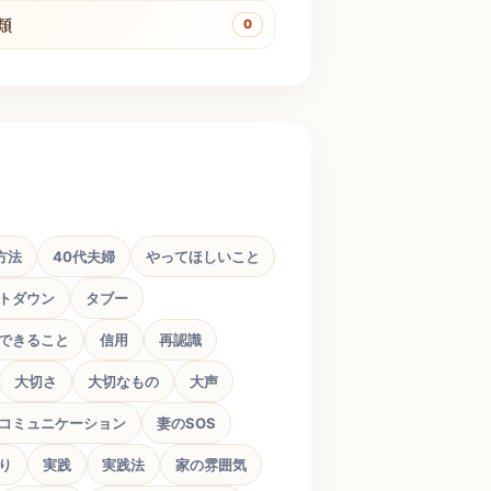
類
0
方法
40代夫婦
やってほしいこと
トダウン
タブー
できること
信用
再認識
大切さ
大切なもの
大声
コミュニケーション
妻のSOS
り
実践
実践法
家の雰囲気