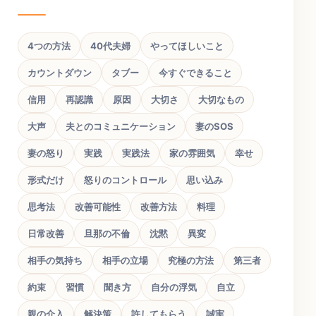
4つの方法
40代夫婦
やってほしいこと
カウントダウン
タブー
今すぐできること
信用
再認識
原因
大切さ
大切なもの
大声
夫とのコミュニケーション
妻のSOS
妻の怒り
実践
実践法
家の雰囲気
幸せ
形式だけ
怒りのコントロール
思い込み
思考法
改善可能性
改善方法
料理
日常改善
旦那の不倫
沈黙
異変
相手の気持ち
相手の立場
究極の方法
第三者
約束
習慣
聞き方
自分の浮気
自立
親の介入
解決策
許してもらう
誠実