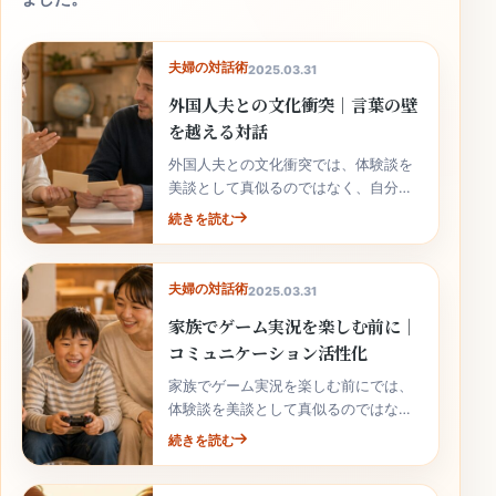
夫婦の対話術
2025.03.31
外国人夫との文化衝突｜言葉の壁
を越える対話
外国人夫との文化衝突では、体験談を
美談として真似るのではなく、自分の
家庭で安全に使える行動へ落とし込む
続きを読む
ことが大切です。
夫婦の対話術
2025.03.31
家族でゲーム実況を楽しむ前に｜
コミュニケーション活性化
家族でゲーム実況を楽しむ前にでは、
体験談を美談として真似るのではな
く、自分の家庭で安全に使える行動へ
続きを読む
落とし込むことが大切です。