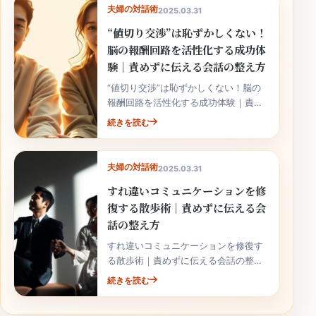
夫婦の対話術
2025.03.31
“値切り交渉”は恥ずかしくない！
脳の報酬回路を活性化する成功体
験｜責めずに伝える会話の整え方
“値切り交渉”は恥ずかしくない！脳の
報酬回路を活性化する成功体験｜責め
ずに伝える会話の整え方では、相手を
続きを読む
急かさず、原因を分けて、今日から続
けられる小さな改善を選ぶことが大
切...
夫婦の対話術
2025.03.31
すれ違いコミュニケーションを修
復する散歩術｜責めずに伝える会
話の整え方
すれ違いコミュニケーションを修復す
る散歩術｜責めずに伝える会話の整え
方では、相手を急かさず、原因を分け
続きを読む
て、今日から続けられる小さな改善を
選ぶことが大切です。