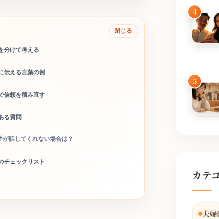
4
閉じる
を分けて考える
に伝える言葉の例
5
で信頼を積み直す
ある質問
手が話してくれない場合は？
のチェックリスト
カテ
夫婦