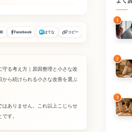
よく
1
NE
Facebook
はてな
コピー
B!
2
に守る考え方｜原因整理と小さな改
日から続けられる小さな改善を選ぶ
3
ではありません。これ以上こじらせ
とです。