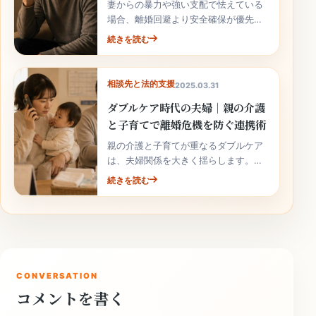
妻からの暴力や強い支配で怯えている
場合、離婚回避より安全確保が優先で
す。男性向け相談窓口や公的機関につ
続きを読む
ながりましょう。
相談先と法的支援
2025.03.31
ダブルケア時代の夫婦｜親の介護
と子育てで離婚危機を防ぐ連携術
親の介護と子育てが重なるダブルケア
は、夫婦関係を大きく揺らします。役
割分担と外部支援を早めに整えましょ
続きを読む
う。
CONVERSATION
コメントを書く