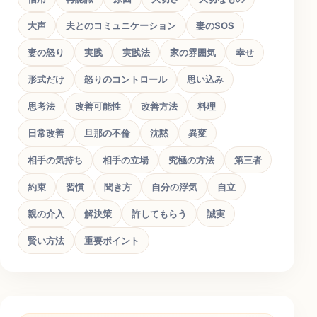
大声
夫とのコミュニケーション
妻のSOS
妻の怒り
実践
実践法
家の雰囲気
幸せ
形式だけ
怒りのコントロール
思い込み
思考法
改善可能性
改善方法
料理
日常改善
旦那の不倫
沈黙
異変
相手の気持ち
相手の立場
究極の方法
第三者
約束
習慣
聞き方
自分の浮気
自立
親の介入
解決策
許してもらう
誠実
賢い方法
重要ポイント