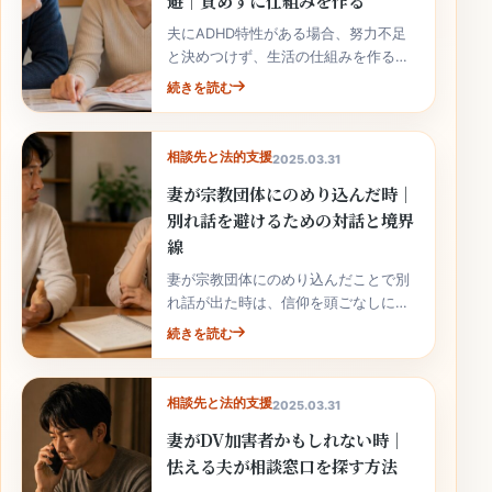
避｜責めずに仕組みを作る
夫にADHD特性がある場合、努力不足
と決めつけず、生活の仕組みを作るこ
とが夫婦関係を守る助けになります。
続きを読む
相談先と法的支援
2025.03.31
妻が宗教団体にのめり込んだ時｜
別れ話を避けるための対話と境界
線
妻が宗教団体にのめり込んだことで別
れ話が出た時は、信仰を頭ごなしに否
定せず、生活への影響と境界線を整理
続きを読む
しましょう。
相談先と法的支援
2025.03.31
妻がDV加害者かもしれない時｜
怯える夫が相談窓口を探す方法