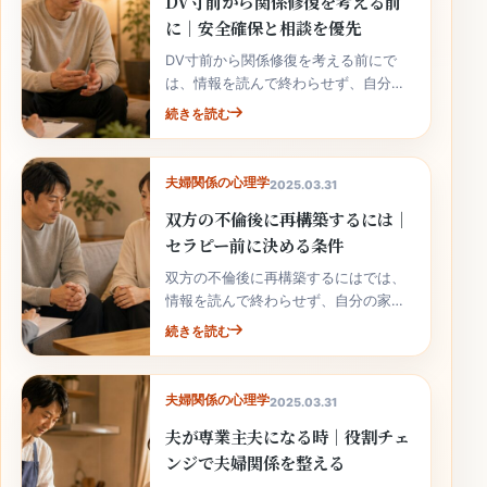
DV寸前から関係修復を考える前
に｜安全確保と相談を優先
DV寸前から関係修復を考える前にで
は、情報を読んで終わらせず、自分の
家庭の事実と次の行動へ落とし込むこ
続きを読む
とが大切です。
夫婦関係の心理学
2025.03.31
双方の不倫後に再構築するには｜
セラピー前に決める条件
双方の不倫後に再構築するにはでは、
情報を読んで終わらせず、自分の家庭
の事実と次の行動へ落とし込むことが
続きを読む
大切です。
夫婦関係の心理学
2025.03.31
夫が専業主夫になる時｜役割チェ
ンジで夫婦関係を整える