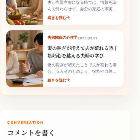
夫が専業主夫になる時では、情報を読
んで終わらせず、自分の家庭の事実と
次の行動へ落とし込むことが大切で
続きを読む
す。
夫婦関係の心理学
2025.03.31
妻の稼ぎが増えて夫が荒れる時｜
嫉妬心を越える夫婦の学び
妻の稼ぎが増えたことで夫が荒れる場
合、収入そのものより、役割や自尊心
の揺れが関係していることがありま
続きを読む
す。責めずに整理しましょう。
CONVERSATION
コメントを書く