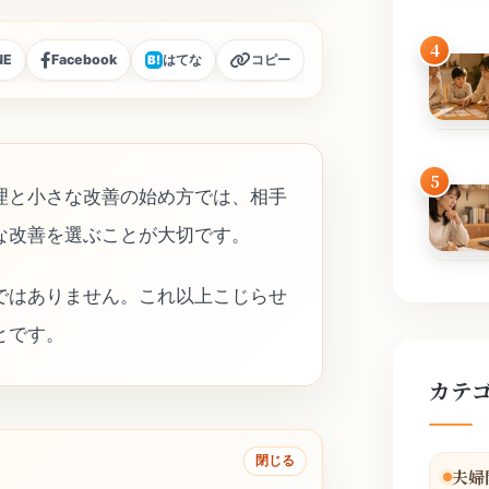
4
NE
Facebook
はてな
コピー
B!
5
理と小さな改善の始め方では、相手
な改善を選ぶことが大切です。
ではありません。これ以上こじらせ
とです。
カテ
閉じる
夫婦