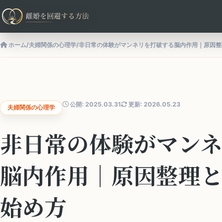
ホーム
/
夫婦関係の心理学
/
非日常の体験がマンネリを打破する脳内作用｜原因整
公開: 2025.03.31
更新: 2026.05.23
夫婦関係の心理学
非日常の体験がマン
脳内作用｜原因整理
始め方