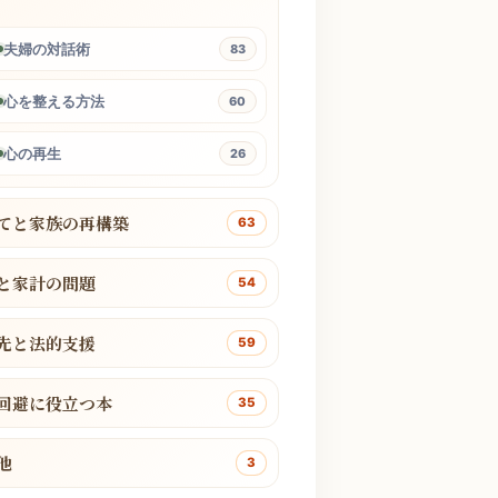
夫婦の対話術
83
心を整える方法
60
心の再生
26
てと家族の再構築
63
と家計の問題
54
先と法的支援
59
回避に役立つ本
35
他
3