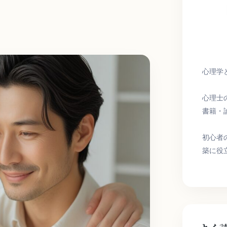
心理学
心理士
書籍・
初心者
築に役