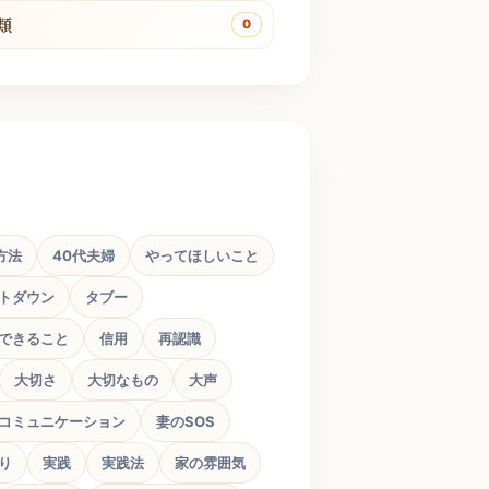
類
0
方法
40代夫婦
やってほしいこと
トダウン
タブー
できること
信用
再認識
大切さ
大切なもの
大声
コミュニケーション
妻のSOS
り
実践
実践法
家の雰囲気