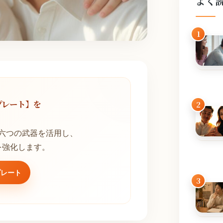
よく
1
プレート】を
2
！
六つの武器を活用し、
を強化します。
プレート
3