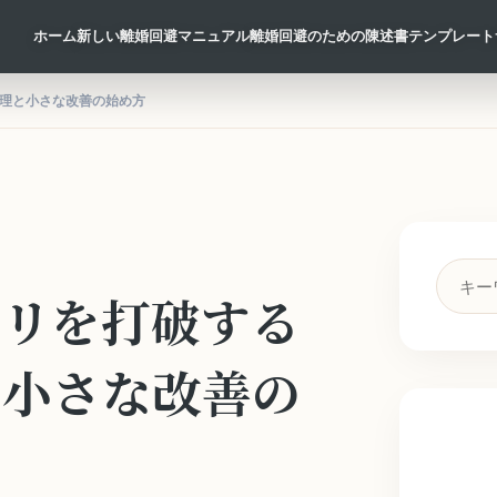
ホーム
新しい離婚回避マニュアル
離婚回避のための陳述書テンプレート
理と小さな改善の始め方
検
ネリを打破する
索
キ
ー
と小さな改善の
ワ
ー
ド