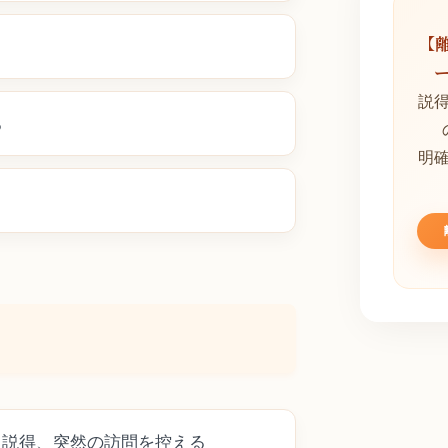
【
説
る
明
た説得、突然の訪問を控える