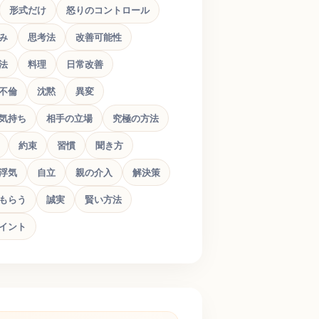
形式だけ
怒りのコントロール
み
思考法
改善可能性
法
料理
日常改善
不倫
沈黙
異変
気持ち
相手の立場
究極の方法
約束
習慣
聞き方
浮気
自立
親の介入
解決策
もらう
誠実
賢い方法
イント