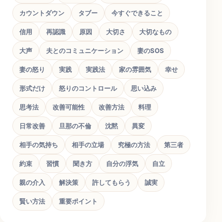
カウントダウン
タブー
今すぐできること
信用
再認識
原因
大切さ
大切なもの
大声
夫とのコミュニケーション
妻のSOS
妻の怒り
実践
実践法
家の雰囲気
幸せ
形式だけ
怒りのコントロール
思い込み
思考法
改善可能性
改善方法
料理
日常改善
旦那の不倫
沈黙
異変
相手の気持ち
相手の立場
究極の方法
第三者
約束
習慣
聞き方
自分の浮気
自立
親の介入
解決策
許してもらう
誠実
賢い方法
重要ポイント