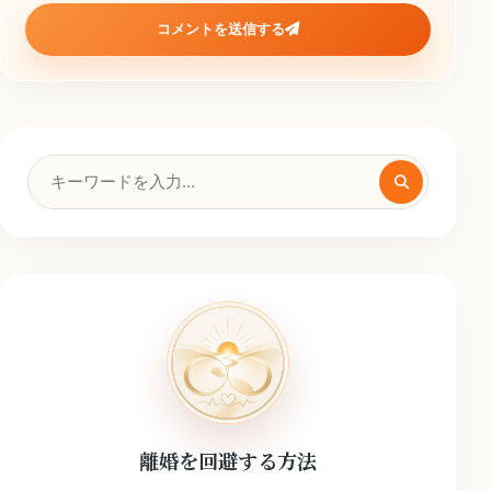
コメントを送信する
検
索
キ
ー
ワ
ー
ド
離婚を回避する方法