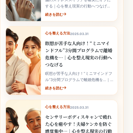
する｜心を整え現実の行動へつなげる
では、相手を急かさず、原因を分け
続きを読む
て、今日から続けられる小さな改善を
選ぶことが大切です。
心を整える方法
2025.03.31
瞑想が苦手な人向け！“ミニマイ
ンドフル”3分間プログラムで離婚
危機を…｜心を整え現実の行動へ
つなげる
瞑想が苦手な人向け！“ミニマインドフ
ル”3分間プログラムで離婚危機を…｜
心を整え現実の行動へつなげるでは、
続きを読む
相手を急かさず、原因を分けて、今日
から続けられる小さな改善を選ぶこ...
心を整える方法
2025.03.31
センサリーボディスキャンで疲れ
た心を癒やす！夫婦ケンカを防ぐ
感覚集中…｜心を整え現実の行動