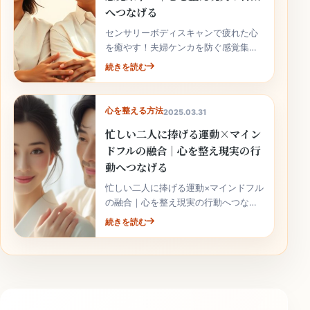
へつなげる
センサリーボディスキャンで疲れた心
を癒やす！夫婦ケンカを防ぐ感覚集
中…｜心を整え現実の行動へつなげる
続きを読む
では、相手を急かさず、原因を分け
て、今日から続けられる小さな改善を
選ぶこ...
心を整える方法
2025.03.31
忙しい二人に捧げる運動×マイン
ドフルの融合｜心を整え現実の行
動へつなげる
忙しい二人に捧げる運動×マインドフル
の融合｜心を整え現実の行動へつなげ
るでは、相手を急かさず、原因を分け
続きを読む
て、今日から続けられる小さな改善を
選ぶことが大切です。