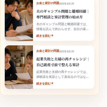
お金と家計の問題
2025.03.31
夫のギャンブル問題と離婚回避｜
専門相談と家計管理の始め方
夫のギャンブル問題と離婚回避では、
情報を読んで終わらせず、自分の家庭
の事実と次の行動へ落とし込むことが
続きを読む
大切です。
お金と家計の問題
2025.03.31
起業失敗と夫婦の再チャレンジ｜
自己破産寸前で整える家計
起業失敗と夫婦の再チャレンジでは、
体験談を美談として真似るのではな
く、自分の家庭で安全に使える行動へ
続きを読む
落とし込むことが大切です。