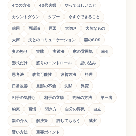
4つの方法
40代夫婦
やってほしいこと
カウントダウン
タブー
今すぐできること
信用
再認識
原因
大切さ
大切なもの
大声
夫とのコミュニケーション
妻のSOS
妻の怒り
実践
実践法
家の雰囲気
幸せ
形式だけ
怒りのコントロール
思い込み
思考法
改善可能性
改善方法
料理
日常改善
旦那の不倫
沈黙
異変
相手の気持ち
相手の立場
究極の方法
第三者
約束
習慣
聞き方
自分の浮気
自立
親の介入
解決策
許してもらう
誠実
賢い方法
重要ポイント