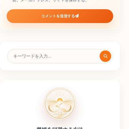
コメントを送信する
検
索
キ
ー
ワ
ー
ド