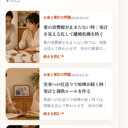
お金と家計の問題
2025.03.31
妻の浪費癖が止まらない時｜家計
を見える化して離婚危機を防ぐ
妻の浪費癖が止まらない時では、情報
を読んで終わらせず、自分の家庭の事
実と次の行動へ落とし込むことが大切
続きを読む
です。
お金と家計の問題
2025.03.31
実家への仕送りで喧嘩が続く時｜
家計と親族ルールを作る
実家への仕送りで喧嘩が続く時では、
情報を読んで終わらせず、自分の家庭
の事実と次の行動へ落とし込むことが
続きを読む
大切です。