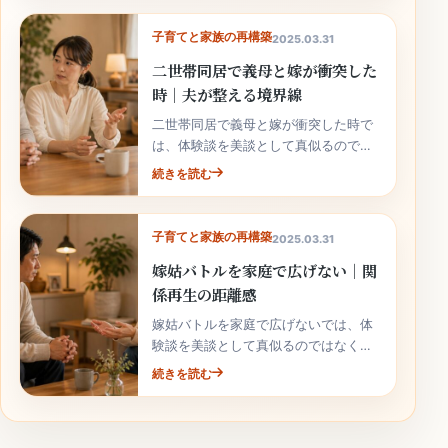
子育てと家族の再構築
2025.03.31
二世帯同居で義母と嫁が衝突した
時｜夫が整える境界線
二世帯同居で義母と嫁が衝突した時で
は、体験談を美談として真似るのでは
なく、自分の家庭で安全に使える行動
続きを読む
へ落とし込むことが大切です。
子育てと家族の再構築
2025.03.31
嫁姑バトルを家庭で広げない｜関
係再生の距離感
嫁姑バトルを家庭で広げないでは、体
験談を美談として真似るのではなく、
自分の家庭で安全に使える行動へ落と
続きを読む
し込むことが大切です。