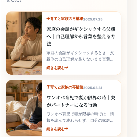
子育てと家族の再構築
2025.07.25
家庭の会話がギクシャクする父親
へ｜自己理解から言葉を整える方
法
家庭の会話がギクシャクするとき、父
親側の自己理解が足りないまま言葉を
重ねると、家族に届きにくくなりま
続きを読む
す。
子育てと家族の再構築
2025.03.31
ワンオペ育児で妻が限界の時｜夫
がパートナーになる行動
ワンオペ育児で妻が限界の時では、情
報を読んで終わらせず、自分の家庭の
事実と次の行動へ落とし込むことが大
続きを読む
切です。