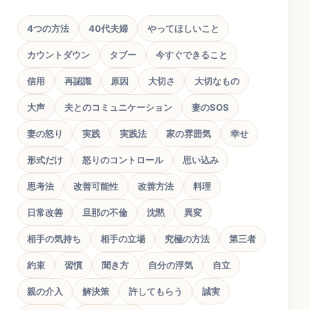
4つの方法
40代夫婦
やってほしいこと
カウントダウン
タブー
今すぐできること
信用
再認識
原因
大切さ
大切なもの
大声
夫とのコミュニケーション
妻のSOS
妻の怒り
実践
実践法
家の雰囲気
幸せ
形式だけ
怒りのコントロール
思い込み
思考法
改善可能性
改善方法
料理
日常改善
旦那の不倫
沈黙
異変
相手の気持ち
相手の立場
究極の方法
第三者
約束
習慣
聞き方
自分の浮気
自立
親の介入
解決策
許してもらう
誠実