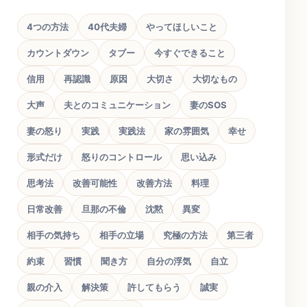
4つの方法
40代夫婦
やってほしいこと
カウントダウン
タブー
今すぐできること
信用
再認識
原因
大切さ
大切なもの
大声
夫とのコミュニケーション
妻のSOS
妻の怒り
実践
実践法
家の雰囲気
幸せ
形式だけ
怒りのコントロール
思い込み
思考法
改善可能性
改善方法
料理
日常改善
旦那の不倫
沈黙
異変
相手の気持ち
相手の立場
究極の方法
第三者
約束
習慣
聞き方
自分の浮気
自立
親の介入
解決策
許してもらう
誠実