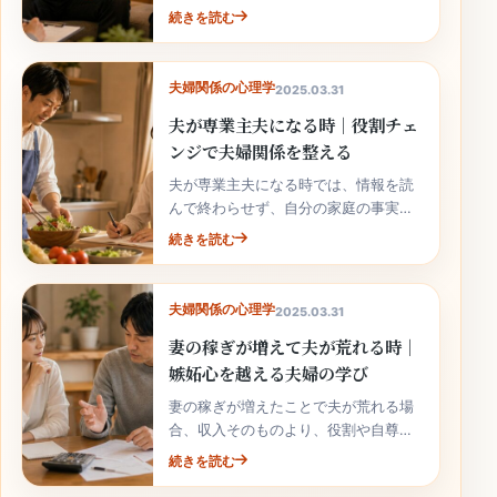
家庭の事実と次の行動へ落とし込むこ
続きを読む
とが大切です。
夫婦関係の心理学
2025.03.31
夫が専業主夫になる時｜役割チェ
ンジで夫婦関係を整える
夫が専業主夫になる時では、情報を読
んで終わらせず、自分の家庭の事実と
次の行動へ落とし込むことが大切で
続きを読む
す。
夫婦関係の心理学
2025.03.31
妻の稼ぎが増えて夫が荒れる時｜
嫉妬心を越える夫婦の学び
妻の稼ぎが増えたことで夫が荒れる場
合、収入そのものより、役割や自尊心
の揺れが関係していることがありま
続きを読む
す。責めずに整理しましょう。