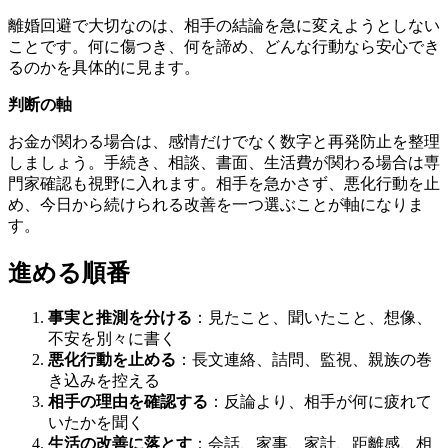
離婚回避で大切なのは、相手の結論を急に変えようとしない
ことです。何に傷つき、何を諦め、どんな行動なら安心でき
るのかを具体的に見ます。
判断の軸
お金が関わる場合は、感情だけでなく数字と再発防止を整理
しましょう。手続き、相談、書面、生活費が関わる場合は専
門家確認も視野に入れます。相手を急かさず、悪化行動を止
め、今日から続けられる改善を一つ選ぶことが軸になりま
す。
進める順番
事実と推測を分ける
：見たこと、聞いたこと、想像、
不安を別々に書く
悪化行動を止める
：長文連絡、詰問、監視、親族の巻
き込みを控える
相手の理由を確認する
：反論より、相手が何に疲れて
いたかを聞く
生活の改善に落とす
：会話、家事、家計、距離感、相