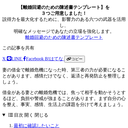
【離婚回避のための陳述書テンプレート】を
３つご用意しました！
説得力を最大化するために、影響力のある六つの武器を活用
し、
明確なメッセージであなたの立場を強化します。
離婚回避のための陳述書テンプレート
この記事を共有
X
LINE
Facebook
B!
はてな
コピー
妻の借金で離婚危機になった時、第三者の力が必要になるこ
とがあります。感情だけでなく、返済と再発防止を整理しま
しょう。
借金がある妻との離婚危機では、焦って相手を動かそうとす
るほど、負担や警戒が強まることがあります。まず自分の心
を整え、事実、感情、生活上の課題を分けて考えましょう。
目次
開く
閉じる
最初に確認したいこと