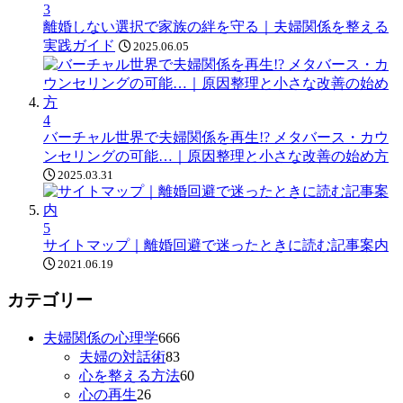
3
離婚しない選択で家族の絆を守る｜夫婦関係を整える
実践ガイド
2025.06.05
4
バーチャル世界で夫婦関係を再生!? メタバース・カウ
ンセリングの可能…｜原因整理と小さな改善の始め方
2025.03.31
5
サイトマップ｜離婚回避で迷ったときに読む記事案内
2021.06.19
カテゴリー
夫婦関係の心理学
666
夫婦の対話術
83
心を整える方法
60
心の再生
26