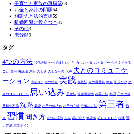
子育てと家族の再構築
63
お金と家計の問題
54
相談先と法的支援
59
離婚回避に役立つ本
35
その他
3
未分類
0
タグ
4つの方法
40代夫婦
やってほしいこと
カウントダウン
タブー
今すぐできる
夫とのコミュニケ
こと
信用
再認識
原因
大切さ
大切なもの
大声
実践
ーション
妻のSOS
妻の怒り
実践法
家の雰囲気
幸せ
形式だけ
怒
思い込み
りのコントロール
思考法
改善可能性
改善方法
料理
日常改善
第三者
沈黙
旦那の不倫
異変
相手の気持ち
相手の立場
究極の方法
約
習慣
聞き方
束
自分の浮気
自立
親の介入
解決策
許してもらう
誠実
賢
い方法
重要ポイント