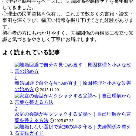
心理学と脳科学をベースに、夫婦関係や感情ケアを長年研究
ー
してきました。
ド
心理士の民間資格を保有し、これまで数多くの書籍・論文・
事例を深く学び、幅広い情報を掘り下げてきた経験がありま
す。
初心者の方にもわかりやすく、夫婦関係の再構築に役立つ知
識と気づきをやさしく丁寧にお届けします。
よく読まれている記事
1
離婚回避で自分を見つめ直す｜原因整理と小さな改善
の始め方
2015.11.20
2
家庭の会話がギクシャクする父親へ｜自己理解から言
葉を整える方法
2025.07.25