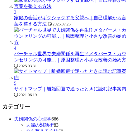
3
家庭の会話がギクシャクする父親へ｜自己理解から言
葉を整える方法
2025.07.25
4
バーチャル世界で夫婦関係を再生!? メタバース・カウ
ンセリングの可能…｜原因整理と小さな改善の始め方
2025.03.31
5
サイトマップ｜離婚回避で迷ったときに読む記事案内
2021.06.19
カテゴリー
夫婦関係の心理学
666
夫婦の対話術
83