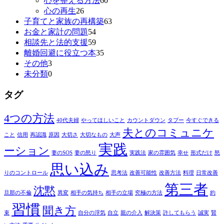
心を整える方法
60
心の再生
26
子育てと家族の再構築
63
お金と家計の問題
54
相談先と法的支援
59
離婚回避に役立つ本
35
その他
3
未分類
0
タグ
4つの方法
40代夫婦
やってほしいこと
カウントダウン
タブー
今すぐできる
夫とのコミュニケ
こと
信用
再認識
原因
大切さ
大切なもの
大声
実践
ーション
妻のSOS
妻の怒り
実践法
家の雰囲気
幸せ
形式だけ
怒
思い込み
りのコントロール
思考法
改善可能性
改善方法
料理
日常改善
第三者
沈黙
旦那の不倫
異変
相手の気持ち
相手の立場
究極の方法
約
習慣
聞き方
束
自分の浮気
自立
親の介入
解決策
許してもらう
誠実
賢