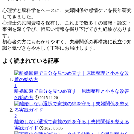
ワ
心理学と脳科学をベースに、夫婦関係や感情ケアを長年研究
ー
してきました。
ド
心理士の民間資格を保有し、これまで数多くの書籍・論文・
事例を深く学び、幅広い情報を掘り下げてきた経験がありま
す。
初心者の方にもわかりやすく、夫婦関係の再構築に役立つ知
識と気づきをやさしく丁寧にお届けします。
よく読まれている記事
1
離婚回避で自分を見つめ直す｜原因整理と小さな改善
の始め方
2015.11.20
2
離婚しない選択で家族の絆を守る｜夫婦関係を整える
実践ガイド
2025.06.05