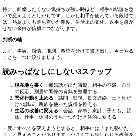
特に、離婚したくない気持ちが強い時ほど、相手の結論を急
いで変えようとしがちです。しかし相手が疲れている段階で
は、熱意よりも落ち着いた態度、生活上の変化、返事を急が
せない余白が信頼につながります。
判断の軸
まず、事実、感情、推測、希望を分けて書き出し、今日やる
ことを一つに絞りましょう。
読みっぱなしにしない3ステップ
現在地を書く
：離婚話が出た時期、相手の不満、自分
の反応、別居や調停の有無を整理する
悪化行動を止める
：詰問、監視、長文連絡、土下座だ
けの謝罪、親族を使った説得を控える
生活の改善に変える
：会話、家事、家計、子ども、親
族、仕事、休息のうち一つだけ具体的に変える
一度にすべてを変えようとすると、相手には「また勢いだ
け」と見えることがあります。小さくても続けられる改善を