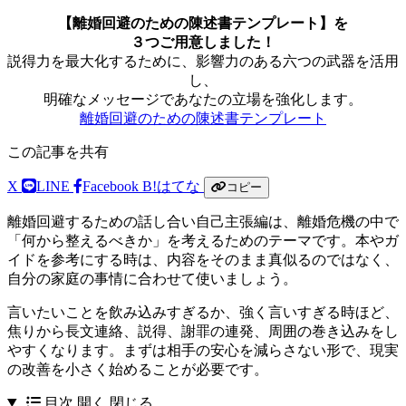
【離婚回避のための陳述書テンプレート】を
３つご用意しました！
説得力を最大化するために、影響力のある六つの武器を活用
し、
明確なメッセージであなたの立場を強化します。
離婚回避のための陳述書テンプレート
この記事を共有
X
LINE
Facebook
B!
はてな
コピー
離婚回避するための話し合い自己主張編は、離婚危機の中で
「何から整えるべきか」を考えるためのテーマです。本やガ
イドを参考にする時は、内容をそのまま真似るのではなく、
自分の家庭の事情に合わせて使いましょう。
言いたいことを飲み込みすぎるか、強く言いすぎる時ほど、
焦りから長文連絡、説得、謝罪の連発、周囲の巻き込みをし
やすくなります。まずは相手の安心を減らさない形で、現実
の改善を小さく始めることが必要です。
目次
開く
閉じる